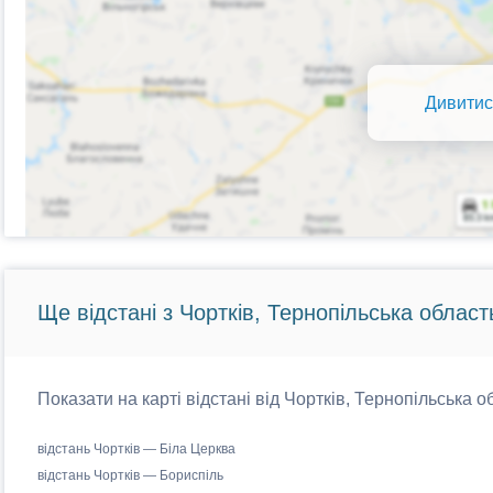
Дивитис
Ще відстані з Чортків, Тернопільська област
Показати на карті відстані від Чортків, Тернопільська о
відстань Чортків — Біла Церква
відстань Чортків — Бориспіль