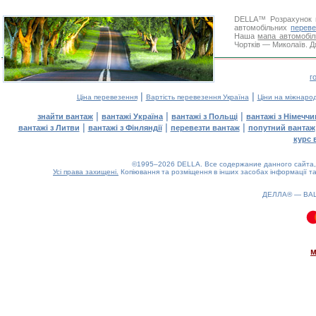
DELLA™
Розрахунок 
автомобільних
переве
Наша
мапа автомобіл
Чортків — Миколаїв. Д
г
|
|
Ціна перевезення
Вартість перевезення Україна
Ціни на міжнаро
|
|
|
знайти вантаж
вантажі Україна
вантажі з Польщі
вантажі з Німечч
|
|
|
вантажі з Литви
вантажі з Фінляндії
перевезти вантаж
попутний вантаж
курс 
©1995–2026 DELLA. Все содержание данного сайта, 
Усі права захищені.
Копіювання та розміщення в інших засобах інформації та
ДЕЛЛА® —
ВА
0.08(aws3)
070826-14:27:39
м