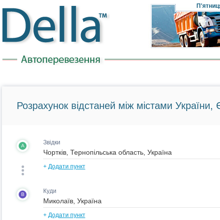
П'ятниц
Розрахунок відстаней між містами України, Є
Звідки
A
+
Додати пункт
Куди
B
+
Додати пункт