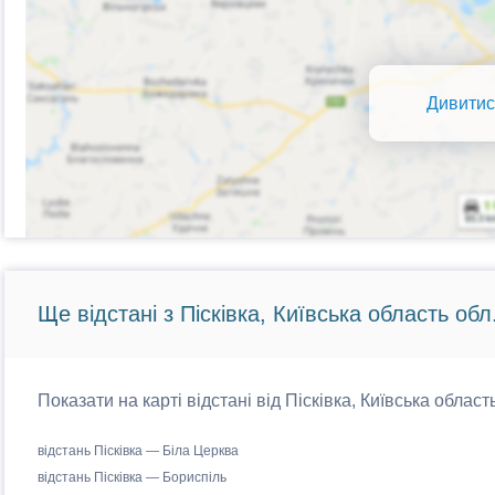
Дивитис
Ще відстані з Пісківка, Київська область обл
Показати на карті відстані від Пісківка, Київська област
відстань Пісківка — Біла Церква
відстань Пісківка — Бориспіль