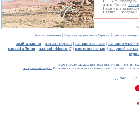
DELLA™
Розрахунок 
автомобільних
переве
Наша
мапа автомобіл
Пісківка — Запоріжжя. 
г
|
|
Ціна перевезення
Вартість перевезення Україна
Ціни на міжнаро
|
|
|
знайти вантаж
вантажі Україна
вантажі з Польщі
вантажі з Німечч
|
|
|
вантажі з Литви
вантажі з Фінляндії
перевезти вантаж
попутний вантаж
курс 
©1995–2026 DELLA. Все содержание данного сайта, 
Усі права захищені.
Копіювання та розміщення в інших засобах інформації та
ДЕЛЛА® —
ВА
0.07(aws4)
070826-13:26:54
м