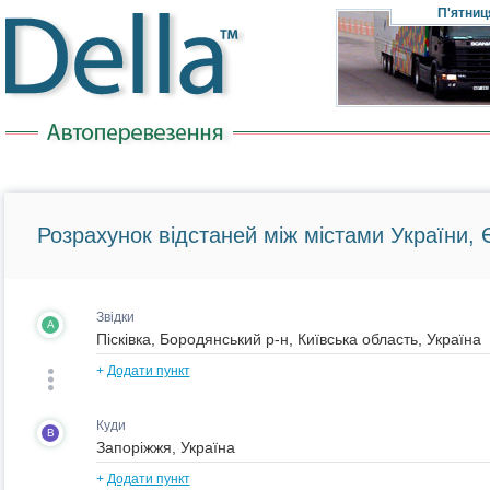
П'ятниц
Розрахунок відстаней між містами України, Є
Звідки
A
+
Додати пункт
Куди
B
+
Додати пункт