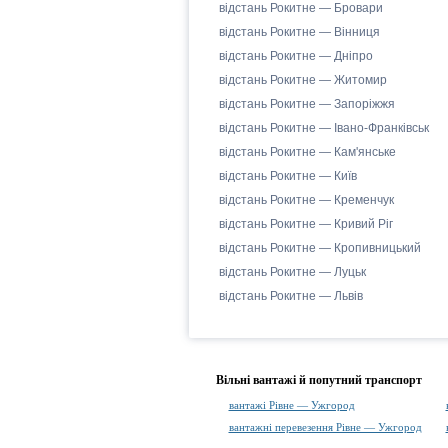
відстань Рокитне — Бровари
відстань Рокитне — Вінниця
відстань Рокитне — Дніпро
відстань Рокитне — Житомир
відстань Рокитне — Запоріжжя
відстань Рокитне — Івано-Франківськ
відстань Рокитне — Кам'янське
відстань Рокитне — Київ
відстань Рокитне — Кременчук
відстань Рокитне — Кривий Ріг
відстань Рокитне — Кропивницький
відстань Рокитне — Луцьк
відстань Рокитне — Львів
Вільні вантажі й попутний транспорт
вантажі Рівне — Ужгород
вантажні перевезення Рівне — Ужгород