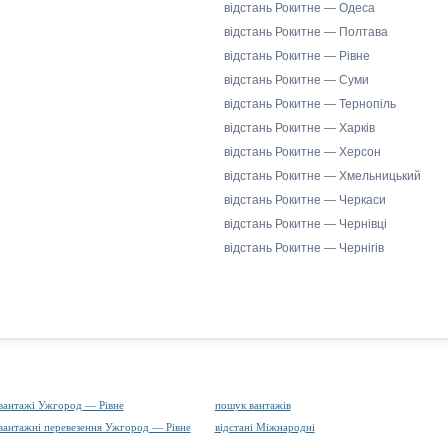
відстань Рокитне — Одеса
відстань Рокитне — Полтава
відстань Рокитне — Рівне
відстань Рокитне — Суми
відстань Рокитне — Тернопіль
відстань Рокитне — Харків
відстань Рокитне — Херсон
відстань Рокитне — Хмельницький
відстань Рокитне — Черкаси
відстань Рокитне — Чернівці
відстань Рокитне — Чернігів
вантажі Ужгород — Рівне
пошук вантажів
вантажні перевезення Ужгород — Рівне
відстані Міжнародні