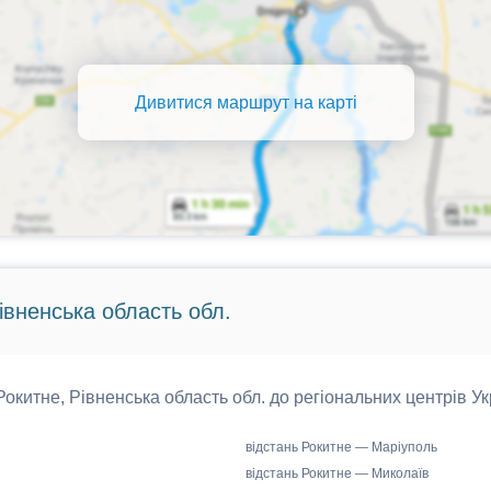
Дивитися маршрут на карті
Рівненська область обл.
 Рокитне, Рівненська область обл. до регіональних центрів Ук
відстань Рокитне — Маріуполь
відстань Рокитне — Миколаїв