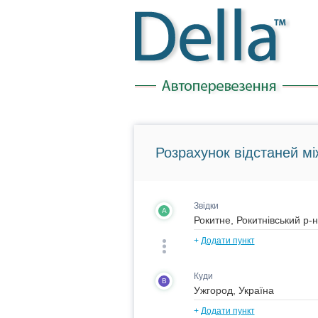
Розрахунок відстаней мі
Звідки
A
+
Додати пункт
Куди
B
+
Додати пункт