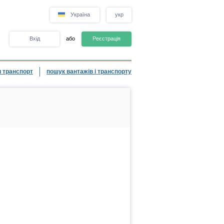
Україна
укр
Вхід
або
Реєстрація
 транспорт
пошук вантажів і транспорту