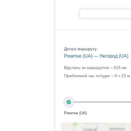
Деталі маршруту:
Рокитне (UA) — Ужгород (UA)
Відстань за маршрутом ~
625 км
Приблизний час поїздки ~
8 ч 22 м
A
Рокитне (UA)