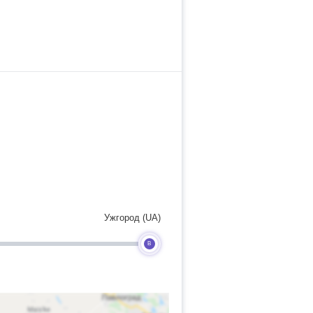
Ужгород (UA)
B