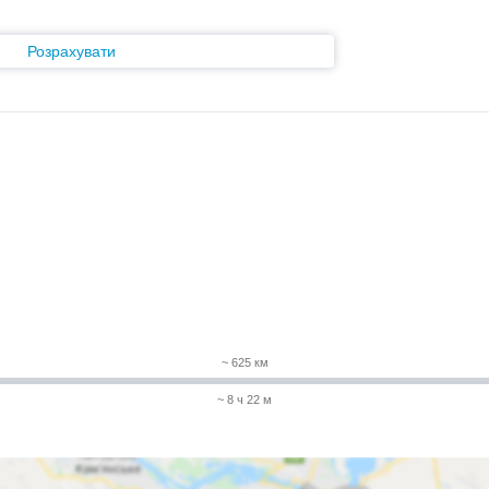
Розрахувати
~ 625 км
~ 8 ч 22 м