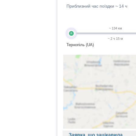
Приблизний час поїздки ~
14 ч
~ 134 км
A
~ 2 ч 15 м
Тернопіль (UA)
Заявка, що зацікавила