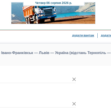
Четвер
06 серпня 2026 р.
додати вантаж
додати
 Івано-Франківськ — Львів — Україна (відстань Тернопіль 