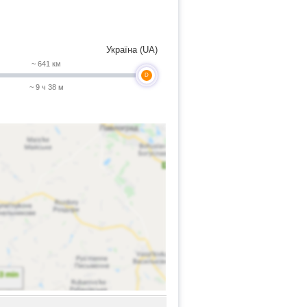
Україна (UA)
~ 641 км
D
~ 9 ч 38 м