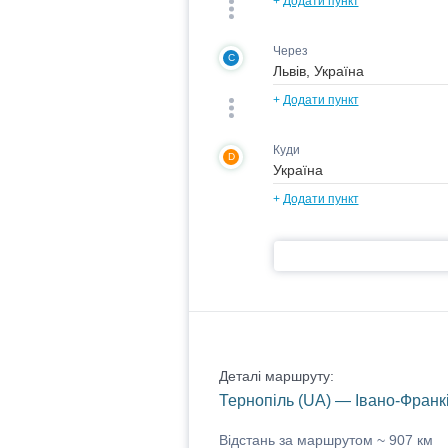
+
Додати пункт
Через
C
+
Додати пункт
Куди
D
+
Додати пункт
Деталі маршруту:
Тернопіль (UA) — Івано-Франкі
Відстань за маршрутом ~
907 км