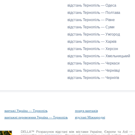
відстань Тернопіль — Одеса
відстань Тернопіль — Полтава
відстань Тернопіль — Рівне
відстань Тернопіль — Суми
відстань Тернопіль — Ужгород
відстань Тернопіль — Харків
відстань Тернопіль — Херсон
відстань Тернопіль — Хмельницький
відстань Тернопіль — Черкаси
відстань Тернопіль — Чернівці
відстань Тернопіль — Чернігів
вантажі Україна — Тернопіль
пошук вантажів
вантажні перевезення Україна — Тернопіль
відстані Міжнародні
DELLA™
Розрахунок відстані
між містами України, Європи та Азії — з