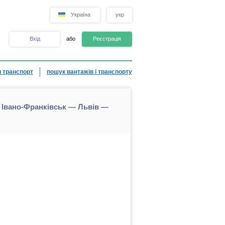
Україна
укр
Вхід
або
Реєстрація
 транспорт
пошук вантажів і транспорту
— Івано-Франківськ — Львів —