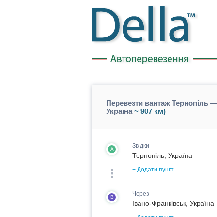
Перевезти вантаж Тернопіль —
Україна
~ 907 км)
Звідки
A
+
Додати пункт
Через
B