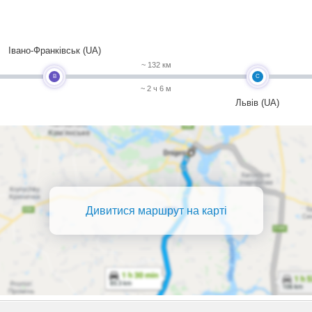
Івано-Франківськ (UA)
~ 132 км
B
C
~ 2 ч 6 м
Львів (UA)
Дивитися маршрут на карті