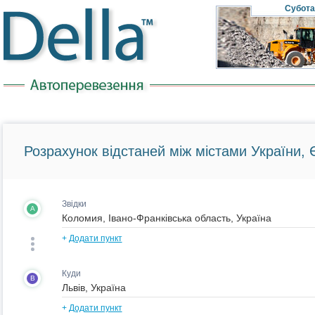
Субота
Розрахунок відстаней між містами України, Є
Звідки
A
+
Додати пункт
Куди
B
+
Додати пункт