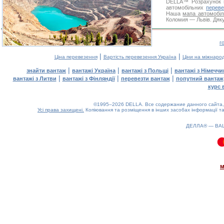
DELLA™
Розрахунок 
автомобільних
переве
Наша
мапа автомобіл
Коломия — Львів. Дяку
г
|
|
Ціна перевезення
Вартість перевезення Україна
Ціни на міжнаро
|
|
|
знайти вантаж
вантажі Україна
вантажі з Польщі
вантажі з Німечч
|
|
|
вантажі з Литви
вантажі з Фінляндії
перевезти вантаж
попутний вантаж
курс 
©1995–2026 DELLA. Все содержание данного сайта, 
Усі права захищені.
Копіювання та розміщення в інших засобах інформації та
ДЕЛЛА® —
ВА
0.12(aws3)
090826-01:34:17
м