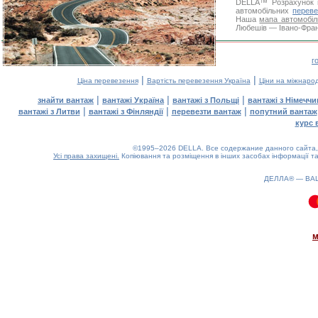
DELLA™
Розрахунок 
автомобільних
переве
Наша
мапа автомобіл
Любешів — Івано-Франк
г
|
|
Ціна перевезення
Вартість перевезення Україна
Ціни на міжнаро
|
|
|
знайти вантаж
вантажі Україна
вантажі з Польщі
вантажі з Німечч
|
|
|
вантажі з Литви
вантажі з Фінляндії
перевезти вантаж
попутний вантаж
курс 
©1995–2026 DELLA. Все содержание данного сайта, 
Усі права захищені.
Копіювання та розміщення в інших засобах інформації та
ДЕЛЛА® —
ВА
0.09(aws4)
080826-12:45:13
м