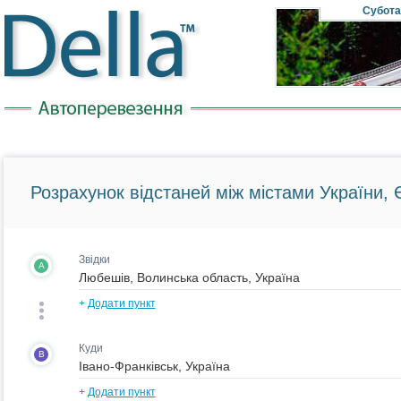
Субота
Розрахунок відстаней між містами України, Є
Звідки
A
+
Додати пункт
Куди
B
+
Додати пункт