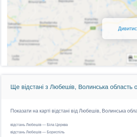
Дивитис
Ще відстані з Любешів, Волинська область о
Показати на карті відстані від Любешів, Волинська обла
відстань Любешів — Біла Церква
відстань Любешів — Бориспіль