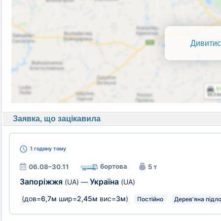
Дивитис
Заявка, що зацікавила
1 годину
тому
бортова
06.08–30.11
5 т
Запоріжжя
Україна
(UA)
—
(UA)
(дов=
6,7м
шир=
2,45м
вис=
3м
)
Постійно
Дерев'яна підло