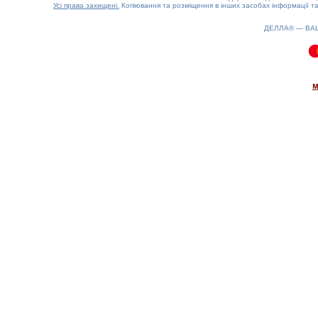
Усі права захищені.
Копіювання та розміщення в інших засобах інформації та
ДЕЛЛА® —
ВА
0.12(aws2)
060826-10:11:22
м