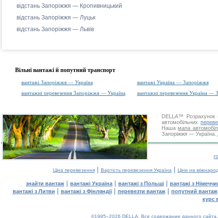
відстань Запоріжжя — Кропивницький
відстань Запоріжжя — Луцьк
відстань Запоріжжя — Львів
Вільні вантажі й попутний транспорт
вантажі Запоріжжя — Україна
вантажі Україна — Запоріжжя
вантажні перевезення Запоріжжя — Україна
вантажні перевезення Україна — 
DELLA™
Розрахунок 
автомобільних
переве
Наша
мапа автомобіл
Запоріжжя — Україна. 
г
|
|
Ціна перевезення
Вартість перевезення Україна
Ціни на міжнаро
|
|
|
знайти вантаж
вантажі Україна
вантажі з Польщі
вантажі з Німечч
|
|
|
вантажі з Литви
вантажі з Фінляндії
перевезти вантаж
попутний вантаж
курс 
©1995–2026 DELLA. Все содержание данного сайта, 