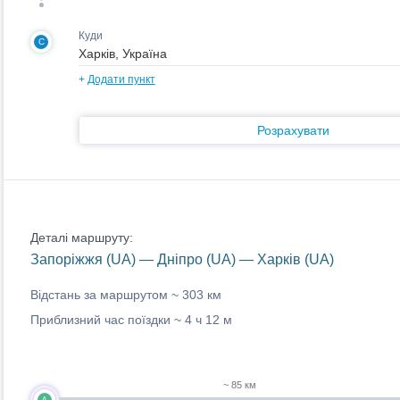
Куди
C
+
Додати пункт
Розрахувати
Деталі маршруту:
Запоріжжя (UA) — Дніпро (UA) — Харків (UA)
Відстань за маршрутом ~
303 км
Приблизний час поїздки ~
4 ч 12 м
~ 85 км
A