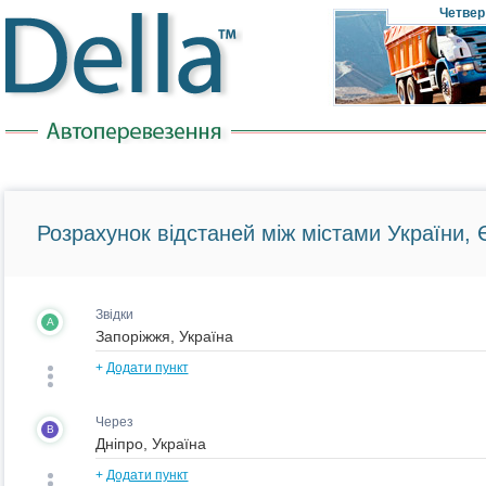
Четвер
Розрахунок відстаней між містами України, Є
Звідки
A
+
Додати пункт
Через
B
+
Додати пункт