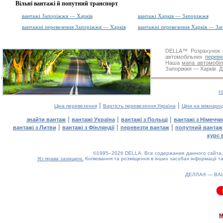
Вільні вантажі й попутний транспорт
вантажі Запоріжжя — Харків
вантажі Харків — Запоріжжя
вантажні перевезення Запоріжжя — Харків
вантажні перевезення Харків — За
DELLA™
Розрахунок 
автомобільних
переве
Наша
мапа автомобіл
Запоріжжя — Харків. Д
г
|
|
Ціна перевезення
Вартість перевезення Україна
Ціни на міжнаро
|
|
|
знайти вантаж
вантажі Україна
вантажі з Польщі
вантажі з Німечч
|
|
|
вантажі з Литви
вантажі з Фінляндії
перевезти вантаж
попутний вантаж
курс 
©1995–2026 DELLA. Все содержание данного сайта, 
Усі права захищені.
Копіювання та розміщення в інших засобах інформації та
ДЕЛЛА® —
ВА
0.08(aws3)
070826-02:29:30
м