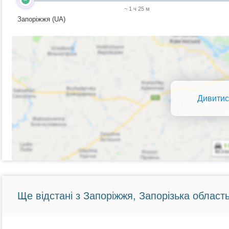
~ 1 ч 25 м
Запоріжжя (UA)
Дивитис
Ще відстані з Запоріжжя, Запорізька область