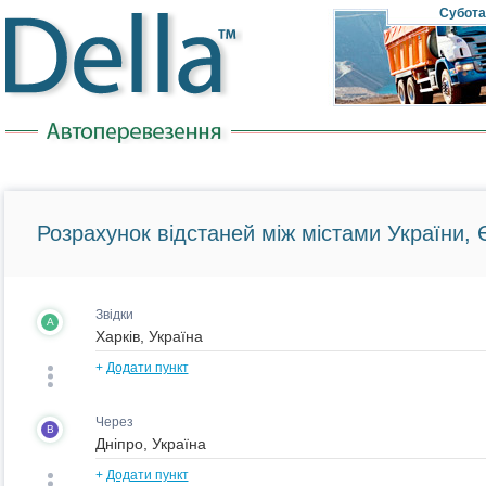
Субота
Розрахунок відстаней між містами України, Є
Звідки
A
+
Додати пункт
Через
B
+
Додати пункт