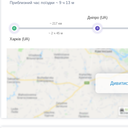
Приблизний час поїздки ~
9 ч 13 м
Дніпро (UA)
~ 217 км
A
B
~ 2 ч 45 м
Харків (UA)
Дивитис