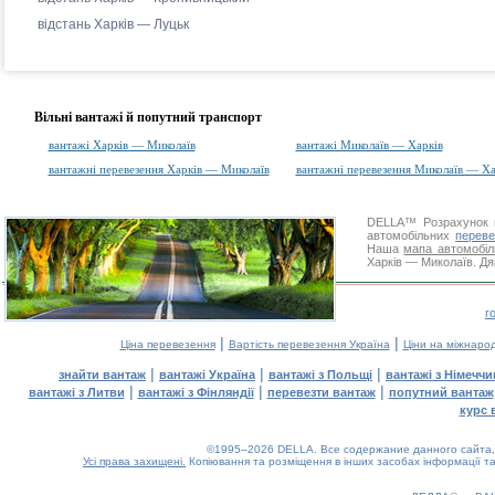
відстань Харків — Луцьк
Вільні вантажі й попутний транспорт
вантажі Харків — Миколаїв
вантажі Миколаїв — Харків
вантажні перевезення Харків — Миколаїв
вантажні перевезення Миколаїв — Ха
DELLA™
Розрахунок 
автомобільних
переве
Наша
мапа автомобіл
Харків — Миколаїв. Дя
г
|
|
Ціна перевезення
Вартість перевезення Україна
Ціни на міжнаро
|
|
|
знайти вантаж
вантажі Україна
вантажі з Польщі
вантажі з Німечч
|
|
|
вантажі з Литви
вантажі з Фінляндії
перевезти вантаж
попутний вантаж
курс 
©1995–2026 DELLA. Все содержание данного сайта, 
Усі права захищені.
Копіювання та розміщення в інших засобах інформації та