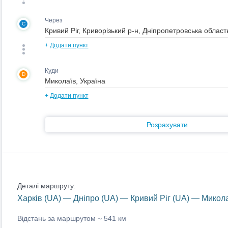
Через
C
+
Додати пункт
Куди
D
+
Додати пункт
Розрахувати
Деталі маршруту:
Харків (UA) — Дніпро (UA) — Кривий Ріг (UA) — Микола
Відстань за маршрутом ~
541 км