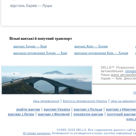
відстань Харків — Луцьк
Вільні вантажі й попутний транспорт
вантажі Харків — Київ
вантажі Київ — Харків
вантажні перевезення Харків — Київ
вантажні перевезення Київ — Харків
DELLA™
Розрахунок 
автомобільних
переве
Наша
мапа автомобіл
Харків — Київ. Дякуємо
г
|
|
Ціна перевезення
Вартість перевезення Україна
Ціни на міжнаро
|
|
|
знайти вантаж
вантажі Україна
вантажі з Польщі
вантажі з Німечч
|
|
|
вантажі з Литви
вантажі з Фінляндії
перевезти вантаж
попутний вантаж
курс 
©1995–2026 DELLA. Все содержание данного сайта, 
Усі права захищені.
Копіювання та розміщення в інших засобах інформації та