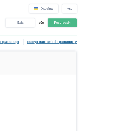
Україна
укр
Вхід
або
Реєстрація
 транспорт
пошук вантажів і транспорту