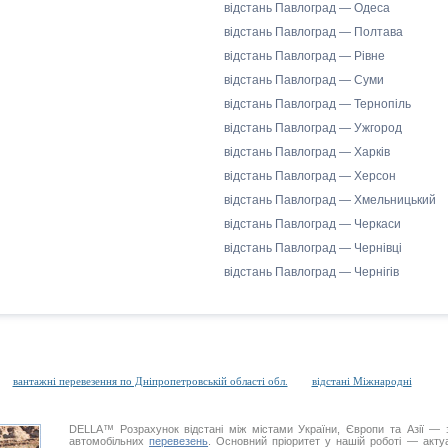
відстань Павлоград — Одеса
відстань Павлоград — Полтава
відстань Павлоград — Рівне
відстань Павлоград — Суми
відстань Павлоград — Тернопіль
відстань Павлоград — Ужгород
відстань Павлоград — Харків
відстань Павлоград — Херсон
відстань Павлоград — Хмельницький
відстань Павлоград — Черкаси
відстань Павлоград — Чернівці
відстань Павлоград — Чернігів
вантажні перевезення по Дніпропетровській області обл.
відстані Міжнародні
DELLA™
Розрахунок відстані
між містами України, Європи та Азії — з
автомобільних
перевезень
. Основний пріоритет у нашій роботі — актуал