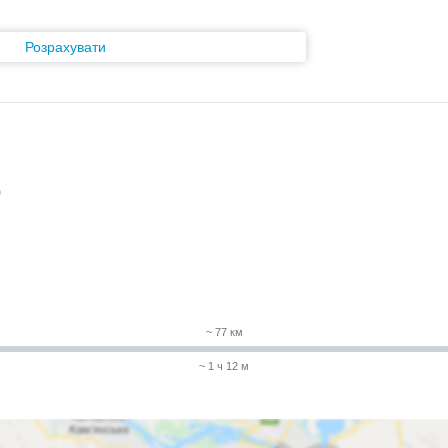
Розрахувати
)
~ 77 км
~ 1 ч 12 м