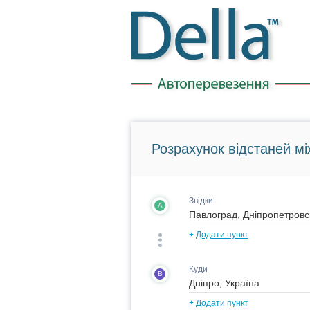
Розрахунок відстаней мі
Звідки
A
+
Додати пункт
Куди
B
+
Додати пункт