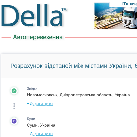
П'ятниц
Розрахунок відстаней між містами України, Є
Звідки
A
+
Додати пункт
Куди
B
+
Додати пункт