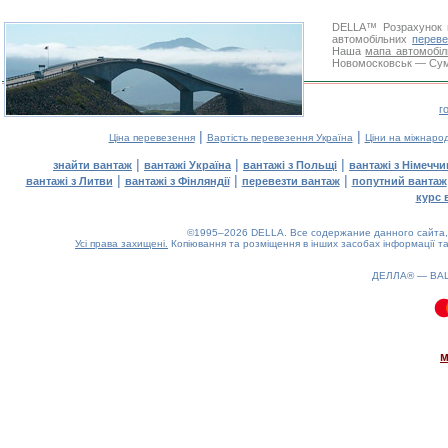
DELLA™
Розрахунок 
автомобільних
переве
Наша
мапа автомобіл
Новомосковськ — Суми.
г
|
|
Ціна перевезення
Вартість перевезення Україна
Ціни на міжнаро
|
|
|
знайти вантаж
вантажі Україна
вантажі з Польщі
вантажі з Німечч
|
|
|
вантажі з Литви
вантажі з Фінляндії
перевезти вантаж
попутний вантаж
курс 
©1995–2026 DELLA. Все содержание данного сайта, 
Усі права захищені.
Копіювання та розміщення в інших засобах інформації та
ДЕЛЛА® —
ВА
0.09(aws2)
070826-07:52:39
м