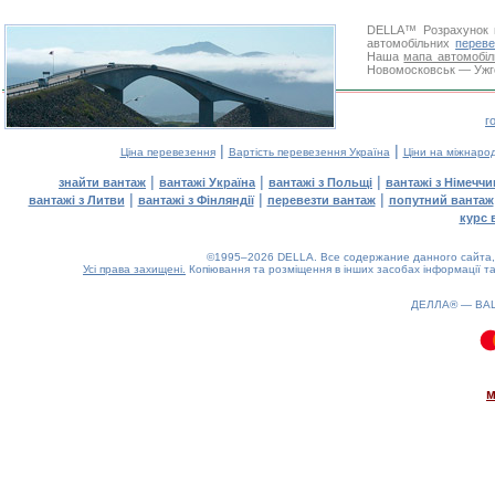
DELLA™
Розрахунок 
автомобільних
переве
Наша
мапа автомобіл
Новомосковськ — Ужгор
г
|
|
Ціна перевезення
Вартість перевезення Україна
Ціни на міжнаро
|
|
|
знайти вантаж
вантажі Україна
вантажі з Польщі
вантажі з Німечч
|
|
|
вантажі з Литви
вантажі з Фінляндії
перевезти вантаж
попутний вантаж
курс 
©1995–2026 DELLA. Все содержание данного сайта, 
Усі права захищені.
Копіювання та розміщення в інших засобах інформації та
ДЕЛЛА® —
ВА
0.09(aws3)
070826-23:36:55
м