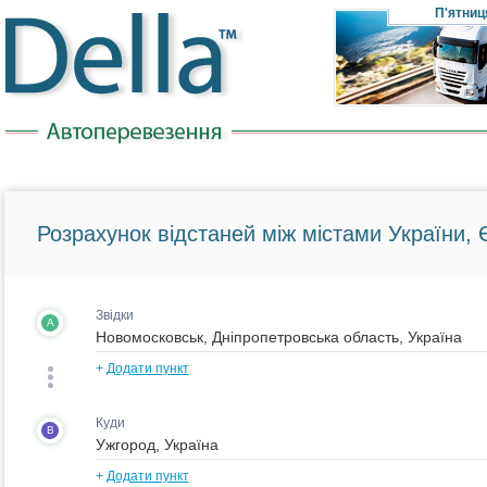
П'ятниц
Розрахунок відстаней між містами України, Є
Звідки
A
+
Додати пункт
Куди
B
+
Додати пункт