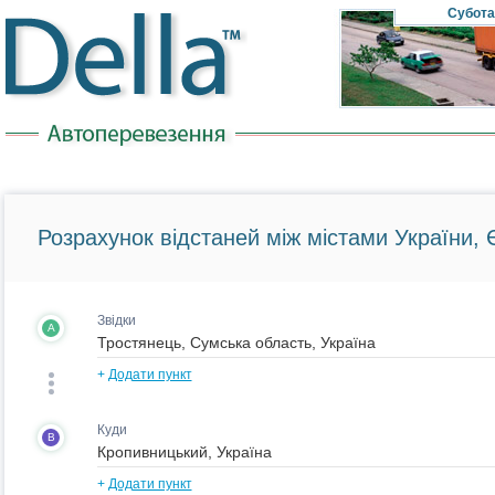
Субота
Розрахунок відстаней між містами України, Є
Звідки
A
+
Додати пункт
Куди
B
+
Додати пункт