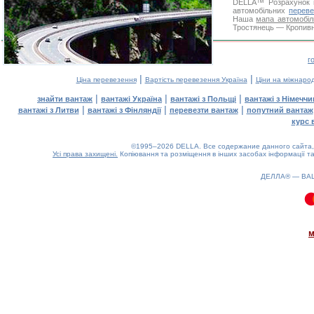
DELLA™
Розрахунок 
автомобільних
переве
Наша
мапа автомобіл
Тростянець — Кропивни
г
|
|
Ціна перевезення
Вартість перевезення Україна
Ціни на міжнаро
|
|
|
знайти вантаж
вантажі Україна
вантажі з Польщі
вантажі з Німечч
|
|
|
вантажі з Литви
вантажі з Фінляндії
перевезти вантаж
попутний вантаж
курс 
©1995–2026 DELLA. Все содержание данного сайта, 
Усі права захищені.
Копіювання та розміщення в інших засобах інформації та
ДЕЛЛА® —
ВА
0.07(aws4)
080826-20:04:18
м