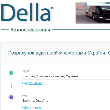
Неділя
Розрахунок відстаней між містами України, Є
Звідки
A
+
Додати пункт
Куди
B
+
Додати пункт