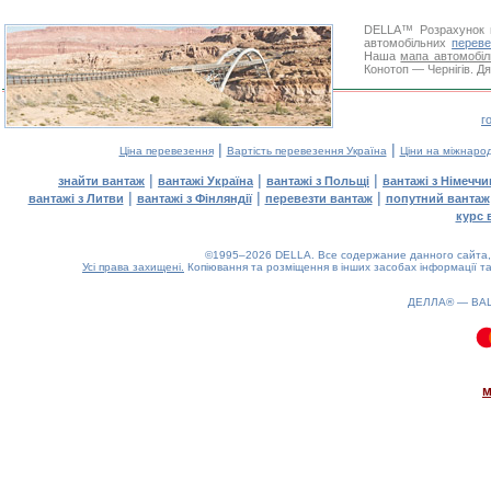
DELLA™
Розрахунок 
автомобільних
переве
Наша
мапа автомобіл
Конотоп — Чернігів. Дя
г
|
|
Ціна перевезення
Вартість перевезення Україна
Ціни на міжнаро
|
|
|
знайти вантаж
вантажі Україна
вантажі з Польщі
вантажі з Німечч
|
|
|
вантажі з Литви
вантажі з Фінляндії
перевезти вантаж
попутний вантаж
курс 
©1995–2026 DELLA. Все содержание данного сайта, 
Усі права захищені.
Копіювання та розміщення в інших засобах інформації та
ДЕЛЛА® —
ВА
0.07(aws4)
090826-05:20:49
м