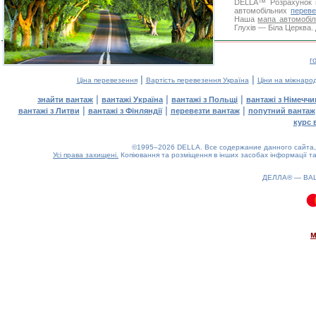
DELLA™
Розрахунок 
автомобільних
переве
Наша
мапа автомобіл
Глухів — Біла Церква. 
г
|
|
Ціна перевезення
Вартість перевезення Україна
Ціни на міжнаро
|
|
|
знайти вантаж
вантажі Україна
вантажі з Польщі
вантажі з Німечч
|
|
|
вантажі з Литви
вантажі з Фінляндії
перевезти вантаж
попутний вантаж
курс 
©1995–2026 DELLA. Все содержание данного сайта, 
Усі права захищені.
Копіювання та розміщення в інших засобах інформації та
ДЕЛЛА® —
ВА
0.09(aws4)
070826-02:18:42
м