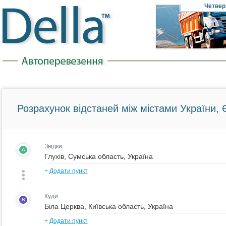
Четвер
Розрахунок відстаней між містами України, Є
Звідки
A
+
Додати пункт
Куди
B
+
Додати пункт