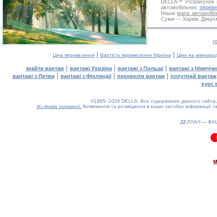
DELLA™
Розрахунок 
автомобільних
переве
Наша
мапа автомобіл
Суми — Харків. Дякуєм
г
|
|
Ціна перевезення
Вартість перевезення Україна
Ціни на міжнаро
|
|
|
знайти вантаж
вантажі Україна
вантажі з Польщі
вантажі з Німечч
|
|
|
вантажі з Литви
вантажі з Фінляндії
перевезти вантаж
попутний вантаж
курс 
©1995–2026 DELLA. Все содержание данного сайта, 
Усі права захищені.
Копіювання та розміщення в інших засобах інформації та
ДЕЛЛА® —
ВА
0.1(aws3)
070826-19:02:04
м