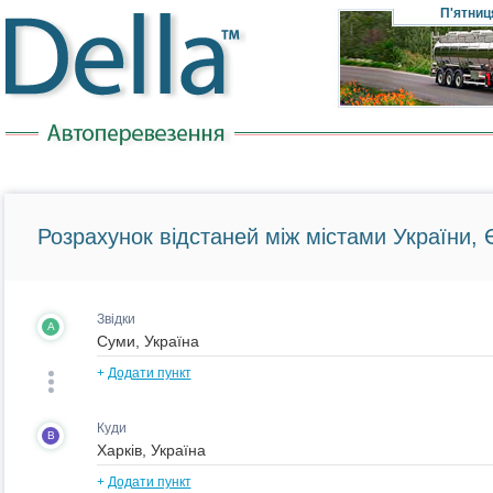
П'ятниц
Розрахунок відстаней між містами України, Є
Звідки
A
+
Додати пункт
Куди
B
+
Додати пункт