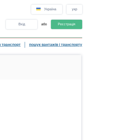
Україна
укр
Вхід
або
Реєстрація
 транспорт
пошук вантажів і транспорту