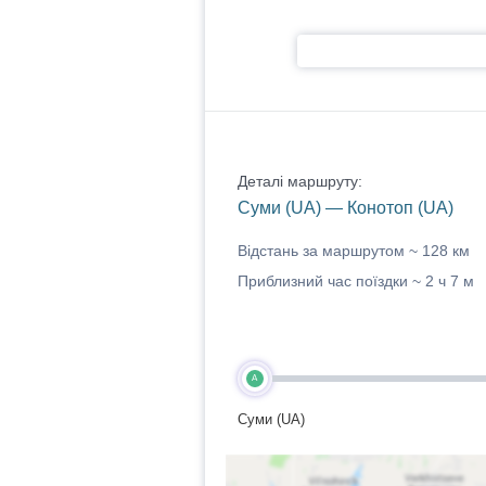
Деталі маршруту:
Суми (UA) — Конотоп (UA)
Відстань за маршрутом ~
128 км
Приблизний час поїздки ~
2 ч 7 м
A
Суми (UA)