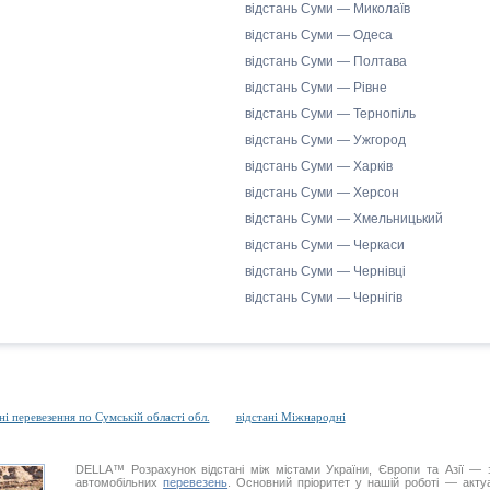
відстань Суми — Миколаїв
відстань Суми — Одеса
відстань Суми — Полтава
відстань Суми — Рівне
відстань Суми — Тернопіль
відстань Суми — Ужгород
відстань Суми — Харків
відстань Суми — Херсон
відстань Суми — Хмельницький
відстань Суми — Черкаси
відстань Суми — Чернівці
відстань Суми — Чернігів
і перевезення по Сумській області обл.
відстані Міжнародні
DELLA™
Розрахунок відстані
між містами України, Європи та Азії — з
автомобільних
перевезень
. Основний пріоритет у нашій роботі — актуал