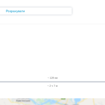
Розрахувати
~ 128 км
~ 2 ч 7 м