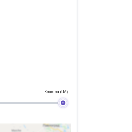
Конотоп (UA)
B