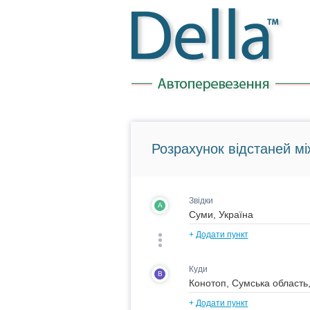
Розрахунок відстаней мі
Звідки
A
+
Додати пункт
Куди
B
+
Додати пункт