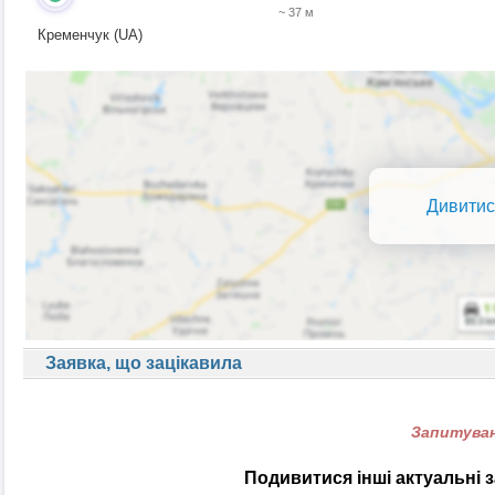
~ 37 м
Кременчук (UA)
Дивитис
Заявка, що зацікавила
Запитуван
Подивитися інші актуальні 