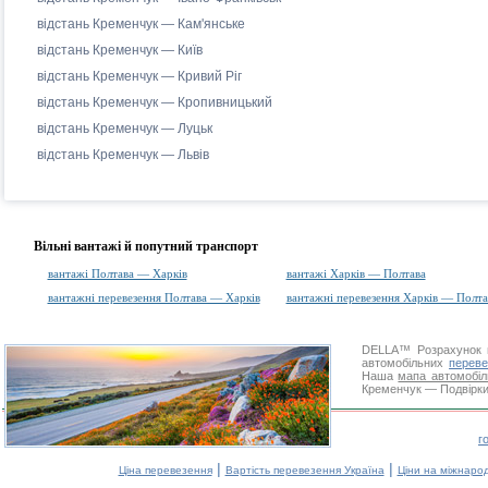
відстань Кременчук — Кам'янське
відстань Кременчук — Київ
відстань Кременчук — Кривий Ріг
відстань Кременчук — Кропивницький
відстань Кременчук — Луцьк
відстань Кременчук — Львів
Вільні вантажі й попутний транспорт
вантажі Полтава — Харків
вантажі Харків — Полтава
вантажні перевезення Полтава — Харків
вантажні перевезення Харків — Полта
DELLA™
Розрахунок 
автомобільних
переве
Наша
мапа автомобіл
Кременчук — Подвірки.
г
|
|
Ціна перевезення
Вартість перевезення Україна
Ціни на міжнаро