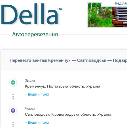
Неділя
Перевезти вантаж Кременчук — Світловодськ — Подвір
Звідки
A
+
Додати пункт
Через
B
+
Додати пункт