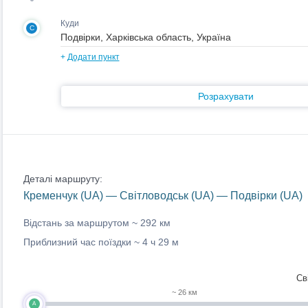
Куди
C
+
Додати пункт
Розрахувати
Деталі маршруту:
Кременчук (UA) — Світловодськ (UA) — Подвірки (UA)
Відстань за маршрутом ~
292 км
Приблизний час поїздки ~
4 ч 29 м
Св
~ 26 км
A