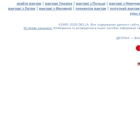
|
|
|
знайти вантаж
вантажі Україна
вантажі з Польщі
вантажі з Німечч
|
|
|
вантажі з Литви
вантажі з Фінляндії
перевезти вантаж
попутний вантаж
курс 
©1995–2026 DELLA. Все содержание данного сайта, 
Усі права захищені.
Копіювання та розміщення в інших засобах інформації та
ДЕЛЛА® —
ВА
0.13(aws2)
090826-14:51:42
м