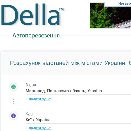
Четвер
Розрахунок відстаней між містами України, Є
Звідки
A
+
Додати пункт
Куди
B
+
Додати пункт