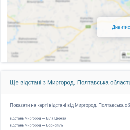
Дивитис
Ще відстані з Миргород, Полтавська област
Показати на карті відстані від Миргород, Полтавська об
відстань Миргород — Біла Церква
відстань Миргород — Бориспіль