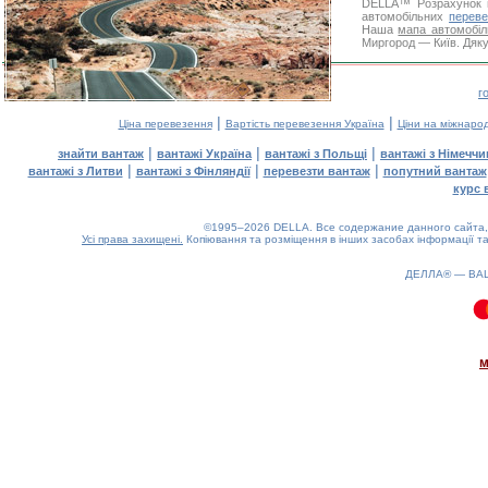
DELLA™
Розрахунок 
автомобільних
переве
Наша
мапа автомобіл
Миргород — Київ. Дяку
г
|
|
Ціна перевезення
Вартість перевезення Україна
Ціни на міжнаро
|
|
|
знайти вантаж
вантажі Україна
вантажі з Польщі
вантажі з Німечч
|
|
|
вантажі з Литви
вантажі з Фінляндії
перевезти вантаж
попутний вантаж
курс 
©1995–2026 DELLA. Все содержание данного сайта, 
Усі права захищені.
Копіювання та розміщення в інших засобах інформації та
ДЕЛЛА® —
ВА
0.08(aws3)
060826-16:57:17
м