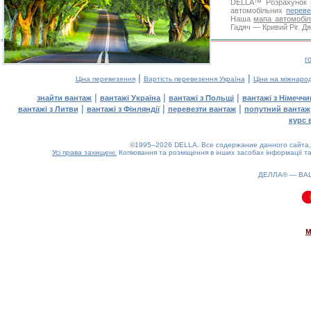
DELLA™
Розрахунок 
автомобільних
переве
Наша
мапа автомобіл
Гадяч — Кривий Ріг. Дя
г
|
|
Ціна перевезення
Вартість перевезення Україна
Ціни на міжнаро
|
|
|
знайти вантаж
вантажі Україна
вантажі з Польщі
вантажі з Німечч
|
|
|
вантажі з Литви
вантажі з Фінляндії
перевезти вантаж
попутний вантаж
курс 
©1995–2026 DELLA. Все содержание данного сайта, 
Усі права захищені.
Копіювання та розміщення в інших засобах інформації та
ДЕЛЛА® —
ВА
0.11(aws3)
060826-10:10:37
м