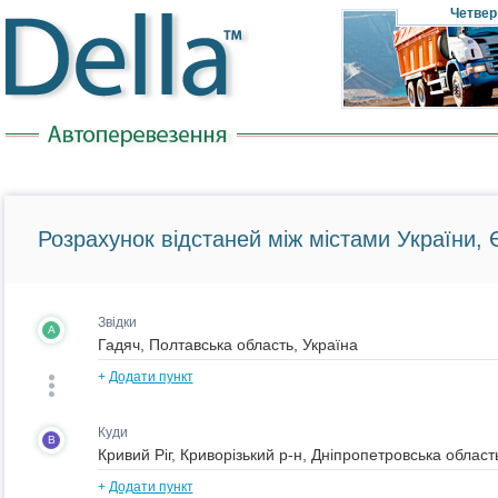
Четвер
Розрахунок відстаней між містами України, Є
Звідки
A
+
Додати пункт
Куди
B
+
Додати пункт