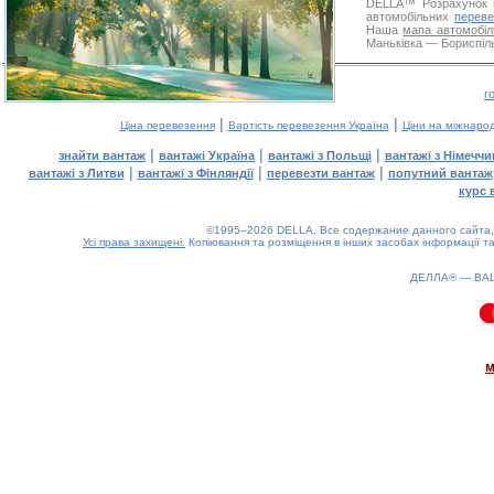
DELLA™
Розрахунок 
автомобільних
переве
Наша
мапа автомобіл
Маньківка — Бориспіль
г
|
|
Ціна перевезення
Вартість перевезення Україна
Ціни на міжнаро
|
|
|
знайти вантаж
вантажі Україна
вантажі з Польщі
вантажі з Німечч
|
|
|
вантажі з Литви
вантажі з Фінляндії
перевезти вантаж
попутний вантаж
курс 
©1995–2026 DELLA. Все содержание данного сайта, 
Усі права захищені.
Копіювання та розміщення в інших засобах інформації та
ДЕЛЛА® —
ВА
0.1(aws4)
060826-11:26:58
м