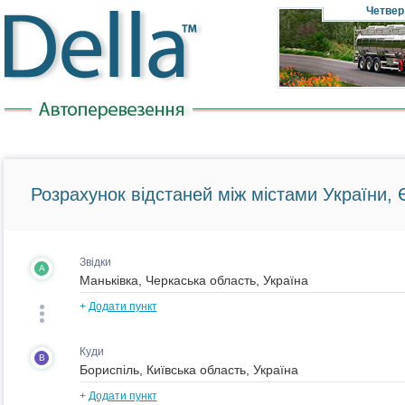
Четвер
Розрахунок відстаней між містами України, Є
Звідки
A
+
Додати пункт
Куди
B
+
Додати пункт