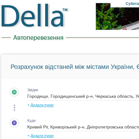
Субота
Розрахунок відстаней між містами України, Є
Звідки
A
+
Додати пункт
Куди
B
+
Додати пункт