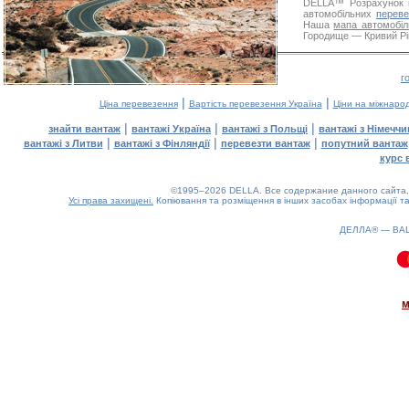
DELLA™
Розрахунок 
автомобільних
переве
Наша
мапа автомобіл
Городище — Кривий Ріг
г
|
|
Ціна перевезення
Вартість перевезення Україна
Ціни на міжнаро
|
|
|
знайти вантаж
вантажі Україна
вантажі з Польщі
вантажі з Німечч
|
|
|
вантажі з Литви
вантажі з Фінляндії
перевезти вантаж
попутний вантаж
курс 
©1995–2026 DELLA. Все содержание данного сайта, 
Усі права захищені.
Копіювання та розміщення в інших засобах інформації та
ДЕЛЛА® —
ВА
0.09(aws2)
080826-16:34:21
м