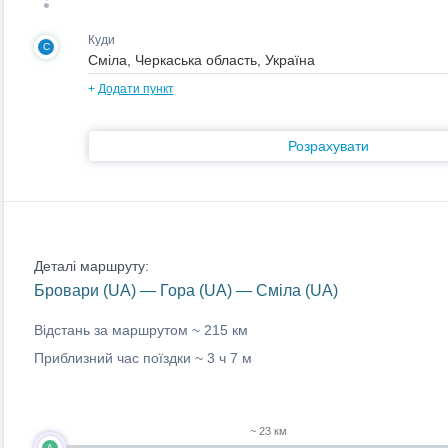
Куди
C
+
Додати пункт
Розрахувати
Деталі маршруту:
Бровари (UA) — Гора (UA) — Сміла (UA)
Відстань за маршрутом ~
215 км
Приблизний час поїздки ~
3 ч 7 м
~ 23 км
A