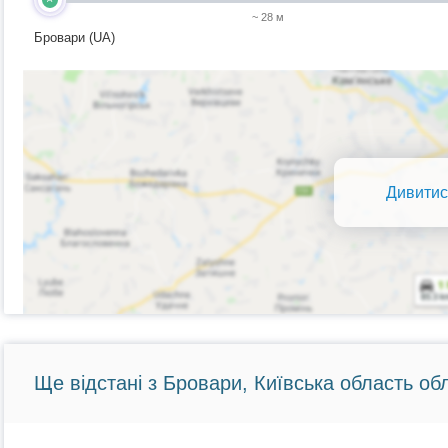
~ 28 м
Бровари (UA)
Дивитис
Ще відстані з Бровари, Київська область обл