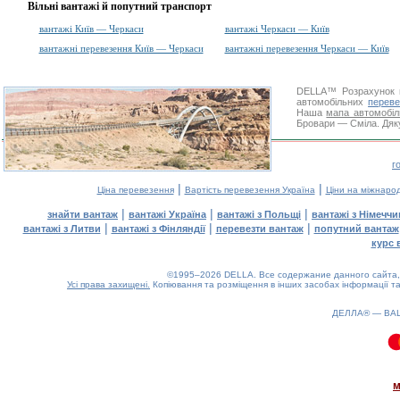
Вільні вантажі й попутний транспорт
вантажі Київ — Черкаси
вантажі Черкаси — Київ
вантажні перевезення Київ — Черкаси
вантажні перевезення Черкаси — Київ
DELLA™
Розрахунок 
автомобільних
переве
Наша
мапа автомобіл
Бровари — Сміла. Дяку
г
|
|
Ціна перевезення
Вартість перевезення Україна
Ціни на міжнаро
|
|
|
знайти вантаж
вантажі Україна
вантажі з Польщі
вантажі з Німечч
|
|
|
вантажі з Литви
вантажі з Фінляндії
перевезти вантаж
попутний вантаж
курс 
©1995–2026 DELLA. Все содержание данного сайта, 
Усі права захищені.
Копіювання та розміщення в інших засобах інформації та
ДЕЛЛА® —
ВА
0.1(aws2)
090826-17:08:36
м