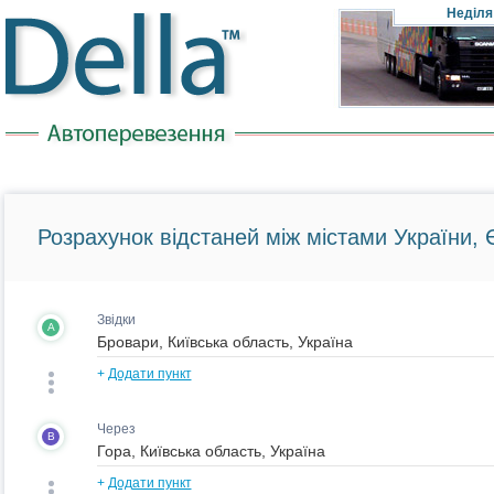
Неділя
Розрахунок відстаней між містами України, Є
Звідки
A
+
Додати пункт
Через
B
+
Додати пункт