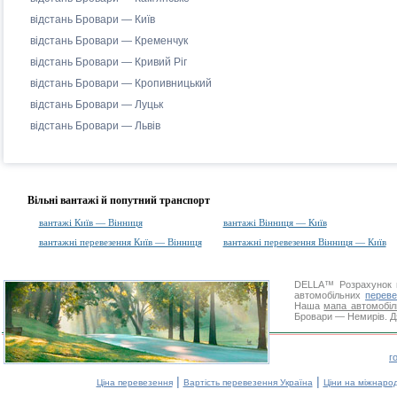
відстань Бровари — Київ
відстань Бровари — Кременчук
відстань Бровари — Кривий Ріг
відстань Бровари — Кропивницький
відстань Бровари — Луцьк
відстань Бровари — Львів
Вільні вантажі й попутний транспорт
вантажі Київ — Вінниця
вантажі Вінниця — Київ
вантажні перевезення Київ — Вінниця
вантажні перевезення Вінниця — Київ
DELLA™
Розрахунок 
автомобільних
переве
Наша
мапа автомобіл
Бровари — Немирів. Дя
г
|
|
Ціна перевезення
Вартість перевезення Україна
Ціни на міжнаро