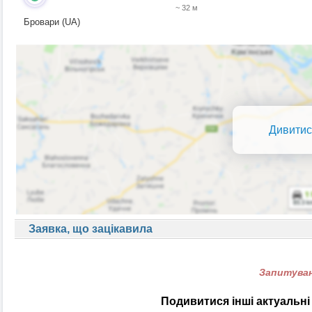
~ 32 м
Бровари (UA)
Дивитис
Заявка, що зацікавила
Запитуван
Подивитися інші актуальні