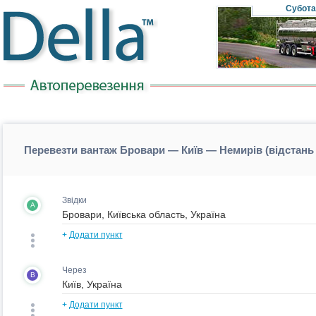
Субота
Перевезти вантаж Бровари — Київ — Немирів (відстань
Звідки
A
+
Додати пункт
Через
B
+
Додати пункт