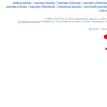
|
|
|
знайти вантаж
вантажі Україна
вантажі з Польщі
вантажі з Німечч
|
|
|
вантажі з Литви
вантажі з Фінляндії
перевезти вантаж
попутний вантаж
курс 
©1995–2026 DELLA. Все содержание данного сайта, 
Усі права захищені.
Копіювання та розміщення в інших засобах інформації та
ДЕЛЛА® —
ВА
0.09(aws4)
080826-23:05:51
м