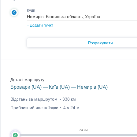
Куди
C
+
Додати пункт
Розрахувати
Деталі маршруту:
Бровари (UA) — Київ (UA) — Немирів (UA)
Відстань за маршрутом ~
338 км
Приблизний час поїздки ~
4 ч 24 м
~ 24 км
A