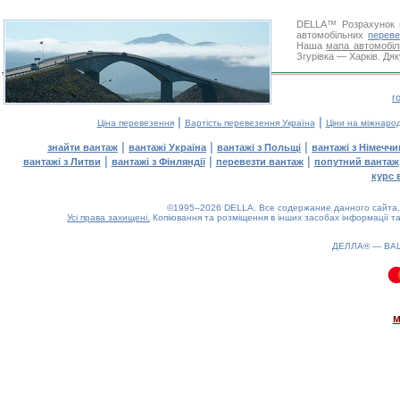
DELLA™
Розрахунок 
автомобільних
переве
Наша
мапа автомобіл
Згурівка — Харків. Дяк
г
|
|
Ціна перевезення
Вартість перевезення Україна
Ціни на міжнаро
|
|
|
знайти вантаж
вантажі Україна
вантажі з Польщі
вантажі з Німечч
|
|
|
вантажі з Литви
вантажі з Фінляндії
перевезти вантаж
попутний вантаж
курс 
©1995–2026 DELLA. Все содержание данного сайта, 
Усі права захищені.
Копіювання та розміщення в інших засобах інформації та
ДЕЛЛА® —
ВА
0.09(aws4)
060826-23:52:20
м