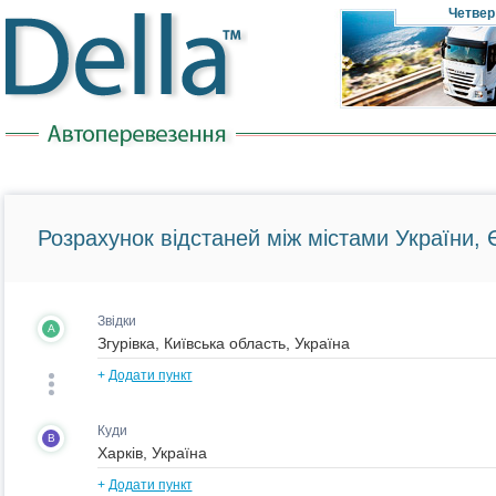
Четвер
Розрахунок відстаней між містами України, Є
Звідки
A
+
Додати пункт
Куди
B
+
Додати пункт