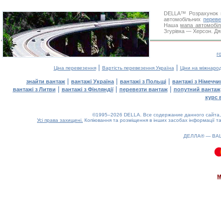
DELLA™
Розрахунок 
автомобільних
переве
Наша
мапа автомобіл
Згурівка — Херсон. Дя
г
|
|
Ціна перевезення
Вартість перевезення Україна
Ціни на міжнаро
|
|
|
знайти вантаж
вантажі Україна
вантажі з Польщі
вантажі з Німечч
|
|
|
вантажі з Литви
вантажі з Фінляндії
перевезти вантаж
попутний вантаж
курс 
©1995–2026 DELLA. Все содержание данного сайта, 
Усі права захищені.
Копіювання та розміщення в інших засобах інформації та
ДЕЛЛА® —
ВА
0.09(aws4)
070826-16:09:01
м