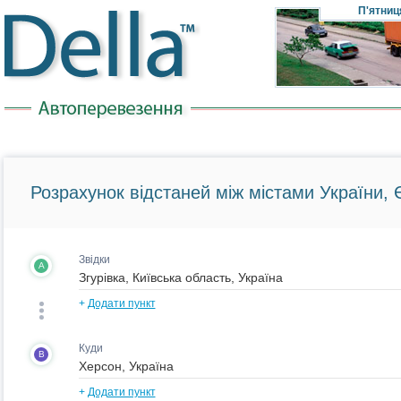
П'ятниц
Розрахунок відстаней між містами України, Є
Звідки
A
+
Додати пункт
Куди
B
+
Додати пункт