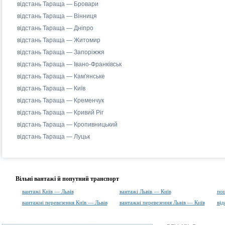
відстань Тараща — Бровари
відстань Тараща — Вінниця
відстань Тараща — Дніпро
відстань Тараща — Житомир
відстань Тараща — Запоріжжя
відстань Тараща — Івано-Франківськ
відстань Тараща — Кам'янське
відстань Тараща — Київ
відстань Тараща — Кременчук
відстань Тараща — Кривий Ріг
відстань Тараща — Кропивницький
відстань Тараща — Луцьк
Вільні вантажі й попутний транспорт
вантажі Київ — Львів
вантажі Львів — Київ
пош
вантажні перевезення Київ — Львів
вантажні перевезення Львів — Київ
від