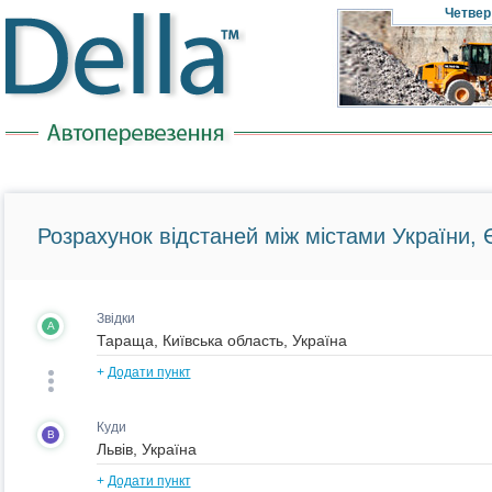
Четвер
Розрахунок відстаней між містами України, Є
Звідки
A
+
Додати пункт
Куди
B
+
Додати пункт