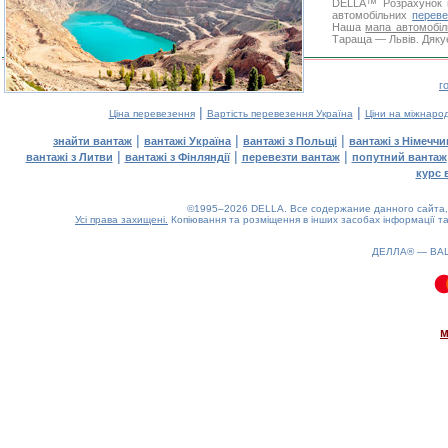
DELLA™
Розрахунок 
автомобільних
переве
Наша
мапа автомобіл
Тараща — Львів. Дякує
г
|
|
Ціна перевезення
Вартість перевезення Україна
Ціни на міжнаро
|
|
|
знайти вантаж
вантажі Україна
вантажі з Польщі
вантажі з Німечч
|
|
|
вантажі з Литви
вантажі з Фінляндії
перевезти вантаж
попутний вантаж
курс 
©1995–2026 DELLA. Все содержание данного сайта, 
Усі права захищені.
Копіювання та розміщення в інших засобах інформації та
ДЕЛЛА® —
ВА
0.14(aws2)
060826-09:56:12
м