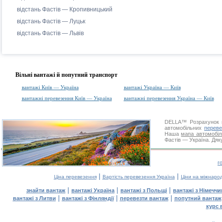
відстань Фастів — Кропивницький
відстань Фастів — Луцьк
відстань Фастів — Львів
Вільні вантажі й попутний транспорт
вантажі Київ — Україна
вантажі Україна — Київ
вантажні перевезення Київ — Україна
вантажні перевезення Україна — Київ
DELLA™
Розрахунок 
автомобільних
переве
Наша
мапа автомобіл
Фастів — Україна. Дяку
г
|
|
Ціна перевезення
Вартість перевезення Україна
Ціни на міжнаро
|
|
|
знайти вантаж
вантажі Україна
вантажі з Польщі
вантажі з Німечч
|
|
|
вантажі з Литви
вантажі з Фінляндії
перевезти вантаж
попутний вантаж
курс 