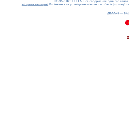
©1995–2026 DELLA. Все содержание данного сайта, 
Усі права захищені.
Копіювання та розміщення в інших засобах інформації та
ДЕЛЛА® —
ВА
0.07(aws4)
070826-22:53:59
м