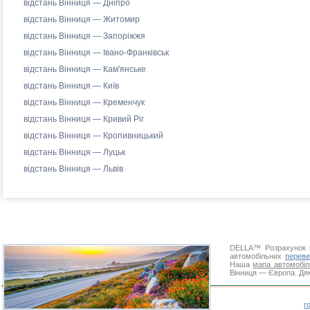
відстань Вінниця — Дніпро
відстань Вінниця — Житомир
відстань Вінниця — Запоріжжя
відстань Вінниця — Івано-Франківськ
відстань Вінниця — Кам'янське
відстань Вінниця — Київ
відстань Вінниця — Кременчук
відстань Вінниця — Кривий Ріг
відстань Вінниця — Кропивницький
відстань Вінниця — Луцьк
відстань Вінниця — Львів
DELLA™
Розрахунок 
автомобільних
переве
Наша
мапа автомобіл
Вінниця — Європа. Дяк
г