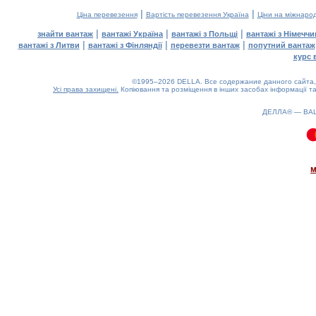
|
|
Ціна перевезення
Вартість перевезення Україна
Ціни на міжнаро
|
|
|
знайти вантаж
вантажі Україна
вантажі з Польщі
вантажі з Німечч
|
|
|
вантажі з Литви
вантажі з Фінляндії
перевезти вантаж
попутний вантаж
курс 
©1995–2026 DELLA. Все содержание данного сайта, 
Усі права захищені.
Копіювання та розміщення в інших засобах інформації та
ДЕЛЛА® —
ВА
0.08(aws2)
090826-14:46:59
м