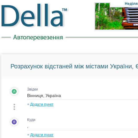
Неділя
Розрахунок відстаней між містами України, Є
Звідки
A
+
Додати пункт
Куди
B
+
Додати пункт