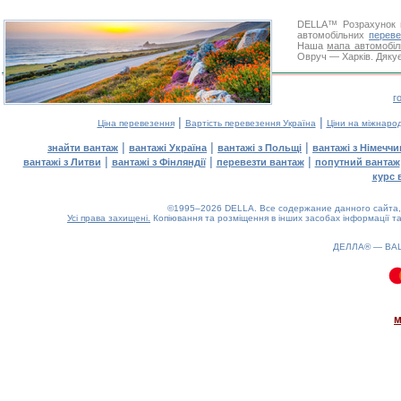
DELLA™
Розрахунок 
автомобільних
переве
Наша
мапа автомобіл
Овруч — Харків. Дякує
г
|
|
Ціна перевезення
Вартість перевезення Україна
Ціни на міжнаро
|
|
|
знайти вантаж
вантажі Україна
вантажі з Польщі
вантажі з Німечч
|
|
|
вантажі з Литви
вантажі з Фінляндії
перевезти вантаж
попутний вантаж
курс 
©1995–2026 DELLA. Все содержание данного сайта, 
Усі права захищені.
Копіювання та розміщення в інших засобах інформації та
ДЕЛЛА® —
ВА
0.11(aws3)
070826-10:37:30
м