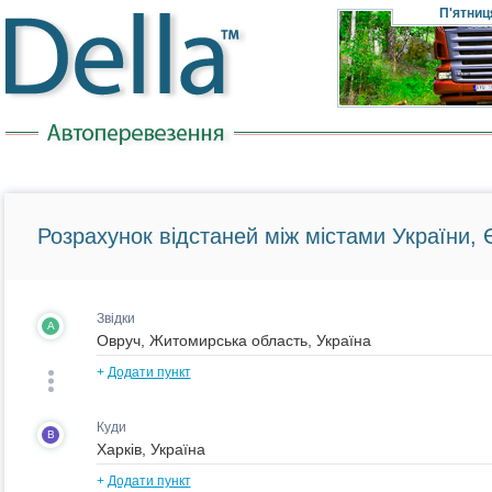
П'ятниц
Розрахунок відстаней між містами України, Є
Звідки
A
+
Додати пункт
Куди
B
+
Додати пункт