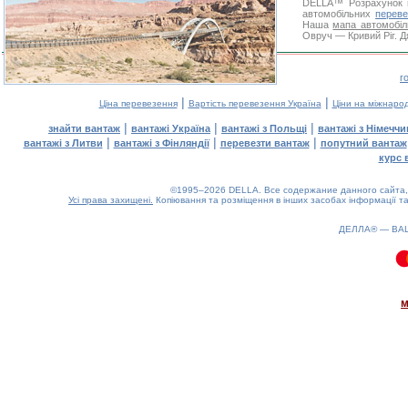
DELLA™
Розрахунок 
автомобільних
переве
Наша
мапа автомобіл
Овруч — Кривий Ріг. Д
г
|
|
Ціна перевезення
Вартість перевезення Україна
Ціни на міжнаро
|
|
|
знайти вантаж
вантажі Україна
вантажі з Польщі
вантажі з Німечч
|
|
|
вантажі з Литви
вантажі з Фінляндії
перевезти вантаж
попутний вантаж
курс 
©1995–2026 DELLA. Все содержание данного сайта, 
Усі права захищені.
Копіювання та розміщення в інших засобах інформації та
ДЕЛЛА® —
ВА
0.13(aws2)
100826-09:09:15
м