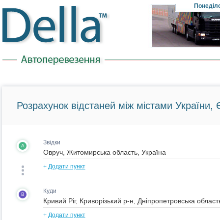
Понеділ
Розрахунок відстаней між містами України, Є
Звідки
A
+
Додати пункт
Куди
B
+
Додати пункт