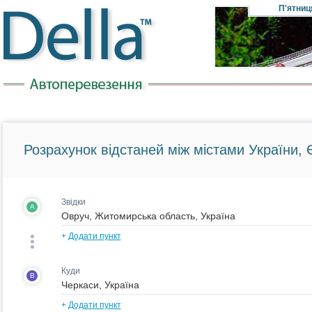
П'ятниц
Розрахунок відстаней між містами України, Є
Звідки
A
+
Додати пункт
Куди
B
+
Додати пункт