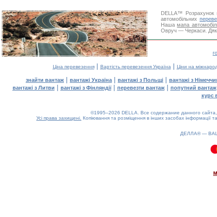
DELLA™
Розрахунок 
автомобільних
переве
Наша
мапа автомобіл
Овруч — Черкаси. Дяку
г
|
|
Ціна перевезення
Вартість перевезення Україна
Ціни на міжнаро
|
|
|
знайти вантаж
вантажі Україна
вантажі з Польщі
вантажі з Німечч
|
|
|
вантажі з Литви
вантажі з Фінляндії
перевезти вантаж
попутний вантаж
курс 
©1995–2026 DELLA. Все содержание данного сайта, 
Усі права захищені.
Копіювання та розміщення в інших засобах інформації та
ДЕЛЛА® —
ВА
0.07(aws4)
080826-00:34:26
м