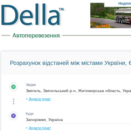
Неділя
Розрахунок відстаней між містами України, Є
Звідки
A
+
Додати пункт
Куди
B
+
Додати пункт