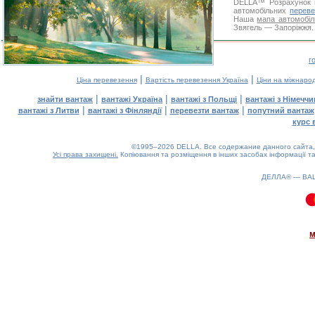
DELLA™
Розрахунок 
автомобільних
переве
Наша
мапа автомобіл
Звягель — Запоріжжя. 
г
|
|
Ціна перевезення
Вартість перевезення Україна
Ціни на міжнаро
|
|
|
знайти вантаж
вантажі Україна
вантажі з Польщі
вантажі з Німечч
|
|
|
вантажі з Литви
вантажі з Фінляндії
перевезти вантаж
попутний вантаж
курс 
©1995–2026 DELLA. Все содержание данного сайта, 
Усі права захищені.
Копіювання та розміщення в інших засобах інформації та
ДЕЛЛА® —
ВА
0.09(aws2)
090826-15:04:23
м