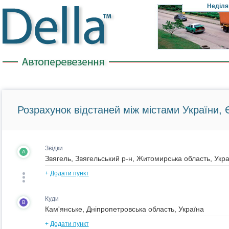
Неділя
Розрахунок відстаней між містами України, Є
Звідки
A
+
Додати пункт
Куди
B
+
Додати пункт