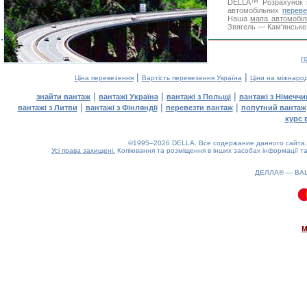
DELLA™
Розрахунок 
автомобільних
переве
Наша
мапа автомобіл
Звягель — Кам'янське.
г
|
|
Ціна перевезення
Вартість перевезення Україна
Ціни на міжнаро
|
|
|
знайти вантаж
вантажі Україна
вантажі з Польщі
вантажі з Німечч
|
|
|
вантажі з Литви
вантажі з Фінляндії
перевезти вантаж
попутний вантаж
курс 
©1995–2026 DELLA. Все содержание данного сайта, 
Усі права захищені.
Копіювання та розміщення в інших засобах інформації та
ДЕЛЛА® —
ВА
0.1(aws4)
090826-12:22:11
м