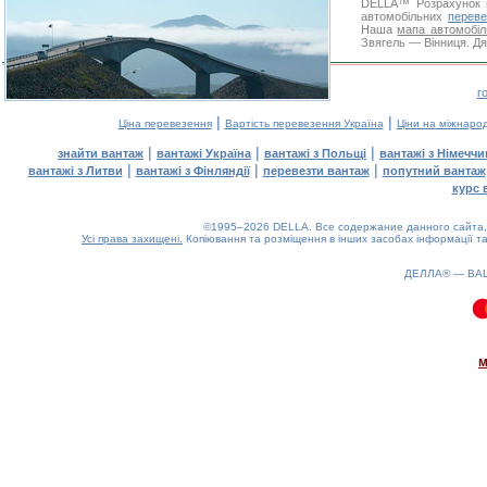
DELLA™
Розрахунок 
автомобільних
переве
Наша
мапа автомобіл
Звягель — Вінниця. Дя
г
|
|
Ціна перевезення
Вартість перевезення Україна
Ціни на міжнаро
|
|
|
знайти вантаж
вантажі Україна
вантажі з Польщі
вантажі з Німечч
|
|
|
вантажі з Литви
вантажі з Фінляндії
перевезти вантаж
попутний вантаж
курс 
©1995–2026 DELLA. Все содержание данного сайта, 
Усі права захищені.
Копіювання та розміщення в інших засобах інформації та
ДЕЛЛА® —
ВА
0.09(aws2)
080826-15:35:24
м