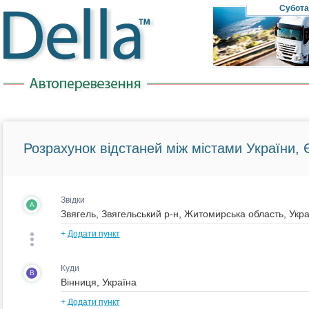
Субота
Розрахунок відстаней між містами України, Є
Звідки
A
+
Додати пункт
Куди
B
+
Додати пункт