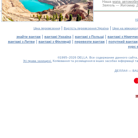
Наша
мапа автомобіл
Звягель — Житомир. Дя
г
|
|
Ціна перевезення
Вартість перевезення Україна
Ціни на міжнаро
|
|
|
знайти вантаж
вантажі Україна
вантажі з Польщі
вантажі з Німечч
|
|
|
вантажі з Литви
вантажі з Фінляндії
перевезти вантаж
попутний вантаж
курс 
©1995–2026 DELLA. Все содержание данного сайта, 
Усі права захищені.
Копіювання та розміщення в інших засобах інформації та
ДЕЛЛА® —
ВА
0.06(aws4)
070826-13:32:47
м