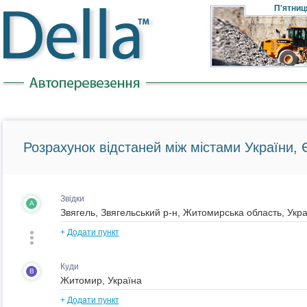
П'ятниц
Розрахунок відстаней між містами України, Є
Звідки
A
+
Додати пункт
Куди
B
+
Додати пункт