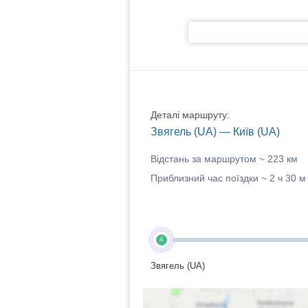
Деталі маршруту:
Звягель (UA) — Київ (UA)
Відстань за маршрутом ~
223 км
Приблизний час поїздки ~
2 ч 30 м
A
Звягель (UA)