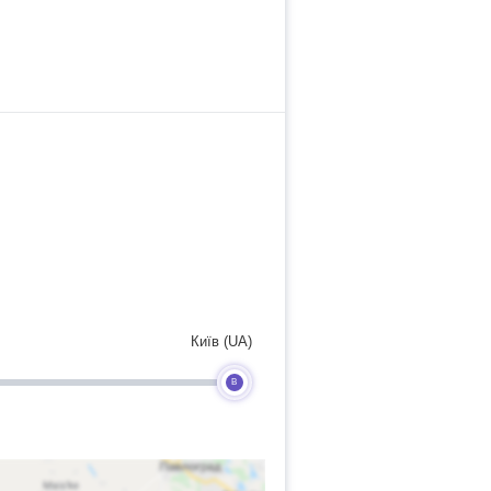
Київ (UA)
B