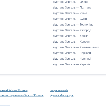
відстань Звягель — Одеса
відстань Звягель — Полтава
відстань Звягель — Рівне
відстань Звягель — Суми
відстань Звягель — Тернопіль
відстань Звягель — Ужгород
відстань Звягель — Харків
відстань Звягель — Херсон
відстань Звягель — Хмельницький
відстань Звягель — Черкаси
відстань Звягель — Чернівці
відстань Звягель — Чернігів
вантажі Київ — Житомир
пошук вантажів
вантажні перевезення Київ — Житомир
відстані Міжнародні