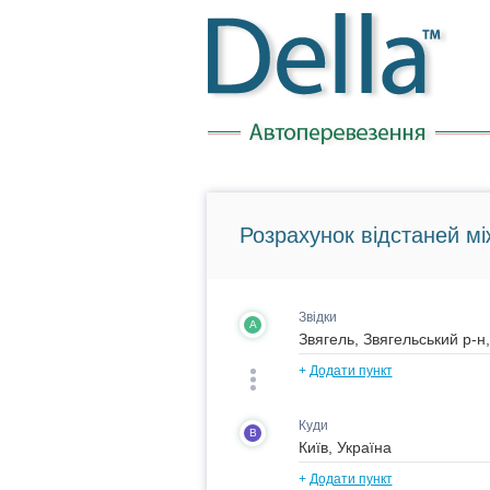
Розрахунок відстаней мі
Звідки
A
+
Додати пункт
Куди
B
+
Додати пункт