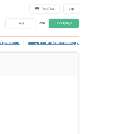
Україна
укр
Вхід
або
Реєстрація
 транспорт
пошук вантажів і транспорту