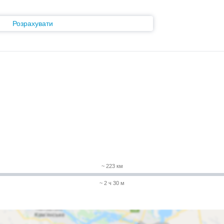
Розрахувати
~ 223 км
~ 2 ч 30 м