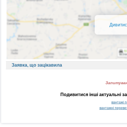
Дивитис
Заявка, що зацікавила
Запитуван
Подивитися інші актуальні з
вантажі п
вантажні перевез