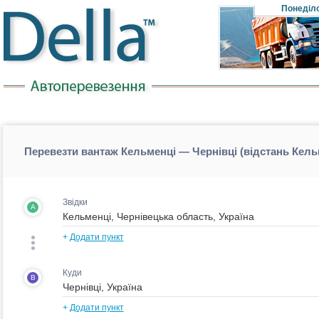
Понеділ
Перевезти вантаж Кельменці — Чернівці (відстань Кель
Звідки
A
+
Додати пункт
Куди
B
+
Додати пункт