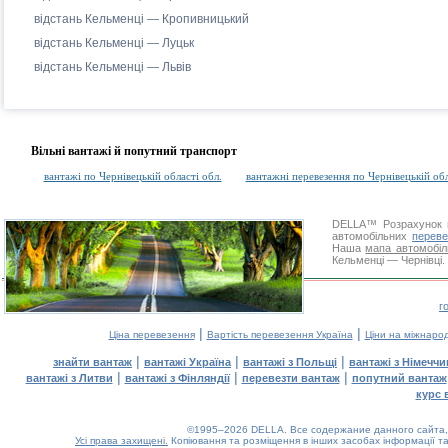
відстань Кельменці — Кропивницький
відстань Кельменці — Луцьк
відстань Кельменці — Львів
Вільні вантажі й попутний транспорт
вантажі по Чернівецькій області обл.
вантажні перевезення по Чернівецькій обл
DELLA™
Розрахунок 
автомобільних
переве
Наша
мапа автомобіл
Кельменці — Чернівці. 
г
|
|
Ціна перевезення
Вартість перевезення Україна
Ціни на міжнаро
|
|
|
знайти вантаж
вантажі Україна
вантажі з Польщі
вантажі з Німечч
|
|
|
вантажі з Литви
вантажі з Фінляндії
перевезти вантаж
попутний вантаж
курс 
©1995–2026 DELLA. Все содержание данного сайта, 
Усі права захищені.
Копіювання та розміщення в інших засобах інформації та