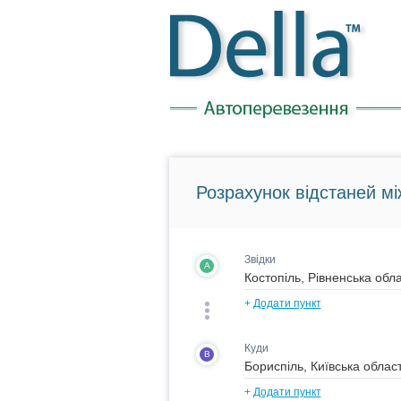
Розрахунок відстаней мі
Звідки
A
+
Додати пункт
Куди
B
+
Додати пункт