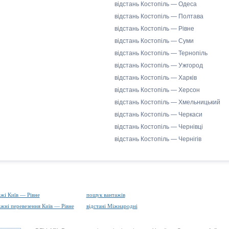
відстань Костопіль — Одеса
відстань Костопіль — Полтава
відстань Костопіль — Рівне
відстань Костопіль — Суми
відстань Костопіль — Тернопіль
відстань Костопіль — Ужгород
відстань Костопіль — Харків
відстань Костопіль — Херсон
відстань Костопіль — Хмельницький
відстань Костопіль — Черкаси
відстань Костопіль — Чернівці
відстань Костопіль — Чернігів
ажі Київ — Рівне
пошук вантажів
ажні перевезення Київ — Рівне
відстані Міжнародні