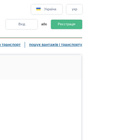
Україна
укр
Вхід
або
Реєстрація
 транспорт
пошук вантажів і транспорту