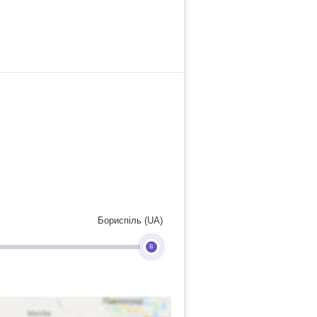
Бориспіль (UA)
B