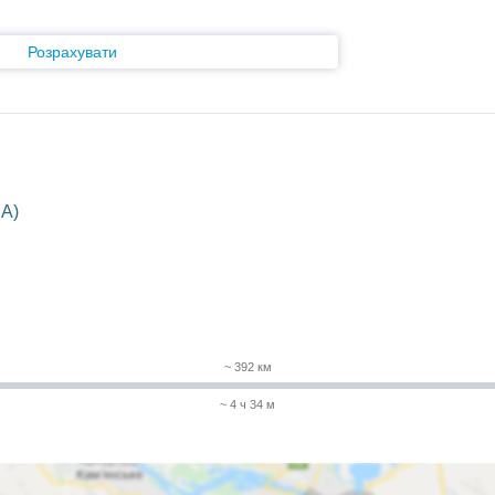
Розрахувати
UA)
~ 392 км
~ 4 ч 34 м