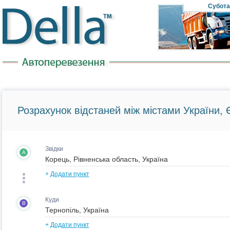
Субота
Розрахунок відстаней між містами України, Є
Звідки
A
+
Додати пункт
Куди
B
+
Додати пункт