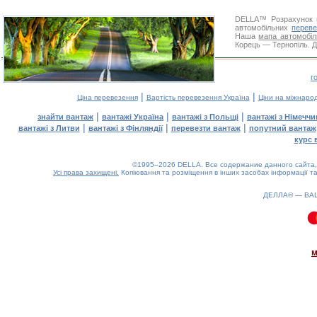
DELLA™
Розрахунок 
автомобільних
переве
Наша
мапа автомобіл
Корець — Тернопіль. Д
г
|
|
Ціна перевезення
Вартість перевезення Україна
Ціни на міжнаро
|
|
|
знайти вантаж
вантажі Україна
вантажі з Польщі
вантажі з Німечч
|
|
|
вантажі з Литви
вантажі з Фінляндії
перевезти вантаж
попутний вантаж
курс 
©1995–2026 DELLA. Все содержание данного сайта, 
Усі права захищені.
Копіювання та розміщення в інших засобах інформації та
ДЕЛЛА® —
ВА
0.1(aws2)
080826-10:14:05
м