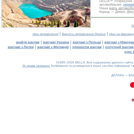
DELLA™
Розрахунок 
автомобільних
переве
Наша
мапа автомобіл
Корець — Дніпро. Дяку
г
|
|
Ціна перевезення
Вартість перевезення Україна
Ціни на міжнаро
|
|
|
знайти вантаж
вантажі Україна
вантажі з Польщі
вантажі з Німечч
|
|
|
вантажі з Литви
вантажі з Фінляндії
перевезти вантаж
попутний вантаж
курс 
©1995–2026 DELLA. Все содержание данного сайта, 
Усі права захищені.
Копіювання та розміщення в інших засобах інформації та
ДЕЛЛА® —
ВА
0.08(aws2)
060826-17:56:57
м