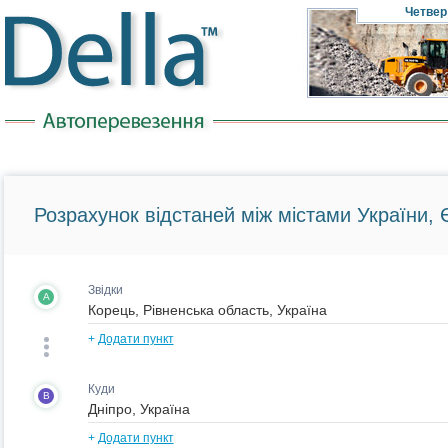
Четвер
Розрахунок відстаней між містами України, Є
Звідки
A
+
Додати пункт
Куди
B
+
Додати пункт