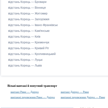
відстань Корець — Бровари
відстань Корець — Вінниця
відстань Корець — Житомир
відстань Корець — Запоріжжя
відстань Корець — Івано-Франківськ
відстань Корець — Кам'янське
відстань Корець — Київ
відстань Корець — Кременчук
відстань Корець — Кривий Ріг
відстань Корець — Кропивницький
відстань Корець — Луцьк
відстань Корець — Львів
Вільні вантажі й попутний транспорт
вантажі Рівне — Дніпро
вантажі Дніпро — Рівне
вантажні перевезення Рівне — Дніпро
вантажні перевезення Дніпро — Рівне