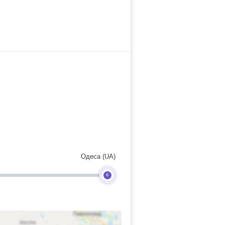
Одеса (UA)
B