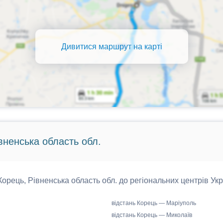
Дивитися маршрут на карті
івненська область обл.
 Корець, Рівненська область обл. до регіональних центрів Укр
відстань Корець — Маріуполь
відстань Корець — Миколаїв