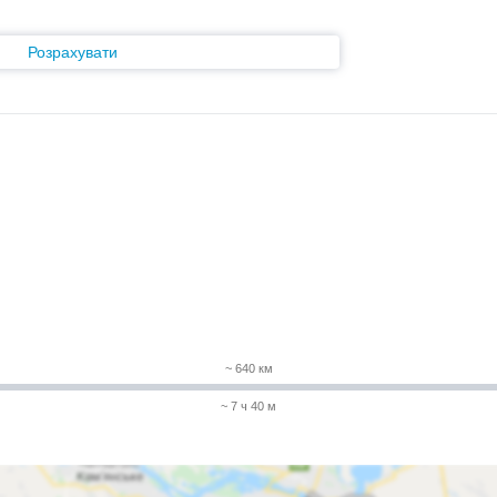
Розрахувати
~ 640 км
~ 7 ч 40 м