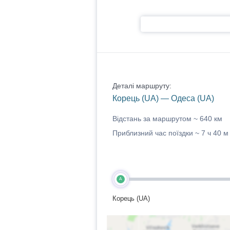
Деталі маршруту:
Корець (UA) — Одеса (UA)
Відстань за маршрутом ~
640 км
Приблизний час поїздки ~
7 ч 40 м
A
Корець (UA)