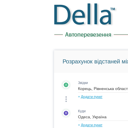
Розрахунок відстаней мі
Звідки
A
+
Додати пункт
Куди
B
+
Додати пункт