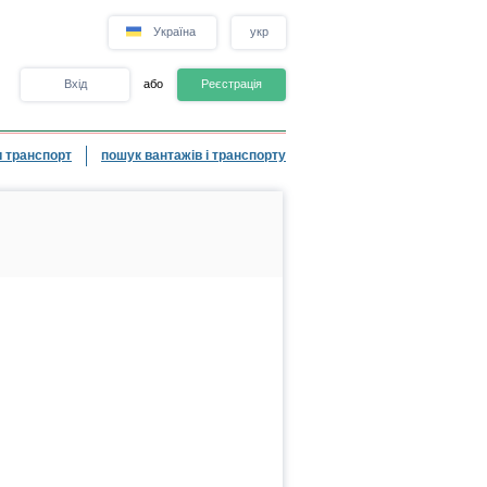
Україна
укр
Вхід
або
Реєстрація
 транспорт
пошук вантажів і транспорту