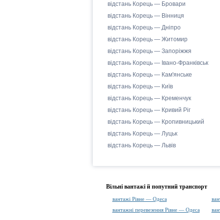
відстань Корець — Бровари
відстань Корець — Вінниця
відстань Корець — Дніпро
відстань Корець — Житомир
відстань Корець — Запоріжжя
відстань Корець — Івано-Франківськ
відстань Корець — Кам'янське
відстань Корець — Київ
відстань Корець — Кременчук
відстань Корець — Кривий Ріг
відстань Корець — Кропивницький
відстань Корець — Луцьк
відстань Корець — Львів
Вільні вантажі й попутний транспорт
вантажі Рівне — Одеса
ван
вантажні перевезення Рівне — Одеса
ван