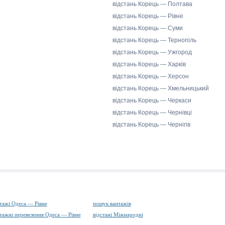
відстань Корець — Полтава
відстань Корець — Рівне
відстань Корець — Суми
відстань Корець — Тернопіль
відстань Корець — Ужгород
відстань Корець — Харків
відстань Корець — Херсон
відстань Корець — Хмельницький
відстань Корець — Черкаси
відстань Корець — Чернівці
відстань Корець — Чернігів
тажі Одеса — Рівне
пошук вантажів
тажні перевезення Одеса — Рівне
відстані Міжнародні