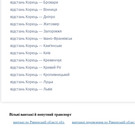
відстань Корець — Бровари
відстань Корець — Вінниця
відстань Корець — Дніпро
відстань Корець — Житомир
відстань Корець — Запоріжжя
відстань Корець — Івано-Франківськ
відстань Корець — Кам'янське
відстань Корець — Київ
відстань Корець — Кременчук
відстань Корець — Кривий Ріг
відстань Корець — Кропивницький
відстань Корець — Луцьк
відстань Корець — Львів
Вільні вантажі й попутний транспорт
вантажі по Рівненській області обл.
вантажні перевезення по Рівненській област