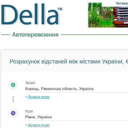
Четвер
Розрахунок відстаней між містами України, Є
Звідки
A
+
Додати пункт
Куди
B
+
Додати пункт