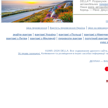
DELLA™
Розрахунок 
автомобільних
переве
Наша
мапа автомобіл
Корець — Рівне. Дякує
г
|
|
Ціна перевезення
Вартість перевезення Україна
Ціни на міжнаро
|
|
|
знайти вантаж
вантажі Україна
вантажі з Польщі
вантажі з Німечч
|
|
|
вантажі з Литви
вантажі з Фінляндії
перевезти вантаж
попутний вантаж
курс 
©1995–2026 DELLA. Все содержание данного сайта, 
Усі права захищені.
Копіювання та розміщення в інших засобах інформації та
ДЕЛЛА® —
ВА
0.09(aws2)
070826-02:33:58
м