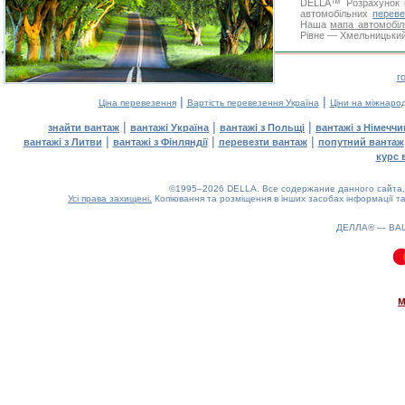
DELLA™
Розрахунок 
автомобільних
переве
Наша
мапа автомобіл
Рівне — Хмельницький.
г
|
|
Ціна перевезення
Вартість перевезення Україна
Ціни на міжнаро
|
|
|
знайти вантаж
вантажі Україна
вантажі з Польщі
вантажі з Німечч
|
|
|
вантажі з Литви
вантажі з Фінляндії
перевезти вантаж
попутний вантаж
курс 
©1995–2026 DELLA. Все содержание данного сайта, 
Усі права захищені.
Копіювання та розміщення в інших засобах інформації та
ДЕЛЛА® —
ВА
0.08(aws4)
060826-18:20:20
м