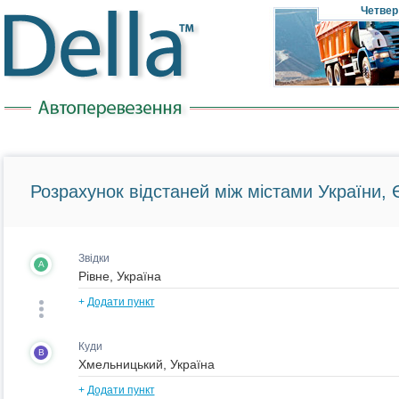
Четвер
Розрахунок відстаней між містами України, Є
Звідки
A
+
Додати пункт
Куди
B
+
Додати пункт