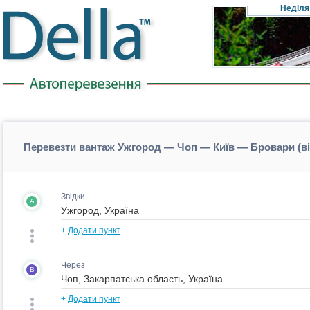
Неділя
Перевезти вантаж Ужгород — Чоп — Київ — Бровари (в
Звідки
A
+
Додати пункт
Через
B
+
Додати пункт