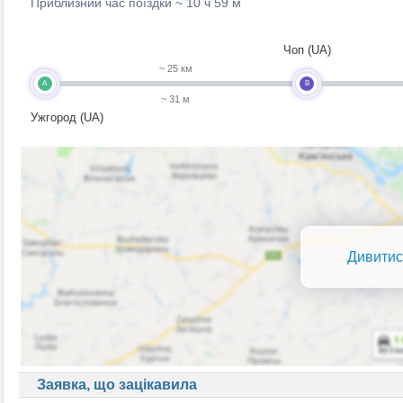
Приблизний час поїздки ~
10 ч 59 м
Чоп (UA)
~ 25 км
A
B
~ 31 м
Ужгород (UA)
Дивитис
Заявка, що зацікавила