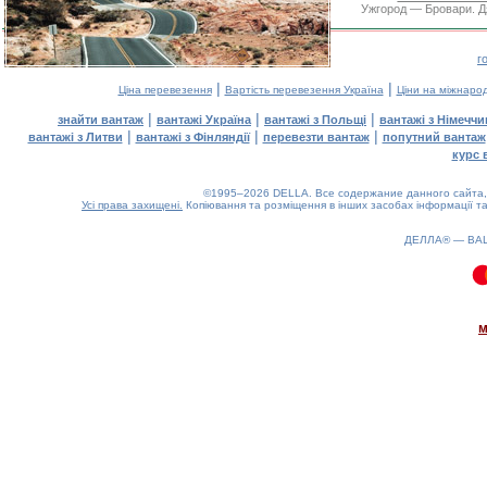
Ужгород — Бровари. Дя
г
|
|
Ціна перевезення
Вартість перевезення Україна
Ціни на міжнаро
|
|
|
знайти вантаж
вантажі Україна
вантажі з Польщі
вантажі з Німечч
|
|
|
вантажі з Литви
вантажі з Фінляндії
перевезти вантаж
попутний вантаж
курс 
©1995–2026 DELLA. Все содержание данного сайта, 
Усі права захищені.
Копіювання та розміщення в інших засобах інформації та
ДЕЛЛА® —
ВА
0.13(aws3)
090826-16:44:59
м