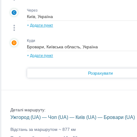
Через
C
+
Додати пункт
Куди
D
+
Додати пункт
Розрахувати
Деталі маршруту:
Ужгород (UA) — Чоп (UA) — Київ (UA) — Бровари (UA)
Відстань за маршрутом ~
877 км