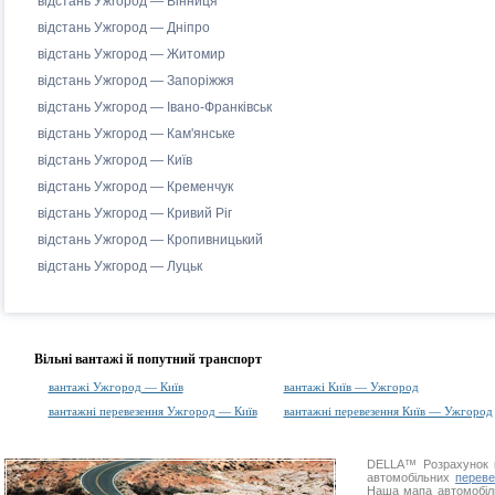
відстань Ужгород — Вінниця
відстань Ужгород — Дніпро
відстань Ужгород — Житомир
відстань Ужгород — Запоріжжя
відстань Ужгород — Івано-Франківськ
відстань Ужгород — Кам'янське
відстань Ужгород — Київ
відстань Ужгород — Кременчук
відстань Ужгород — Кривий Ріг
відстань Ужгород — Кропивницький
відстань Ужгород — Луцьк
Вільні вантажі й попутний транспорт
вантажі Ужгород — Київ
вантажі Київ — Ужгород
вантажні перевезення Ужгород — Київ
вантажні перевезення Київ — Ужгород
DELLA™
Розрахунок 
автомобільних
переве
Наша
мапа автомобіл