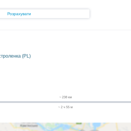
Розрахувати
троленка (PL)
~ 238 км
~ 2 ч 55 м