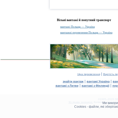
Вільні вантажі й попутний транспорт
вантажі Польща — Україна
вантажні перевезення Польща — Україна
|
Ціна перевезення
Вартість п
|
|
знайти вантаж
вантажі Україна
ван
|
|
вантажі з Литви
вантажі з Фінляндії
пер
©1995–2026 DEL
Усі права захищені.
Копіювання та розм
Ми викор
0.09(aws4)
Cookies - файли, які зберіг
080826-07:27:26