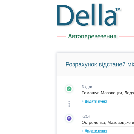
Розрахунок відстаней мі
Звідки
A
+
Додати пункт
Куди
B
+
Додати пункт