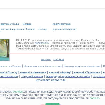
вантажі Україна — Польща
пошук вантажів
вантажні перевезення Україна — Польща
відстані Міжнародні
DELLA™
Розрахунок відстані
між містами України, Європи та Азії — з
автомобільних
перевезень
. Основний пріоритет у нашій роботі — актуал
Наша
мапа автомобільних шляхів
допомагає швидко визначати відстані 
Томашув-Мазовецки — Остроленка. Дякуємо за цікавість до нашого сервіс
|
головна
контакти
|
|
|
еревезення Україна
Ціни на міжнародні перевезення
Розрахунок відстані між містами
D
|
|
|
|
тажі з Польщі
вантажі з Німеччини
вантажі з Франції
вантажі з Туреччини
в
|
|
|
евезти вантаж
попутний вантаж
міжнародні перевезення вантажів
перевезт
курс валют на сьогодні
LA. Все содержание данного сайта, включая оформление и стиль, являются объектами ав
іщення в інших засобах інформації та інтернет-сайтах без офіційного дозволу 'DELLA™ Ван
истовуємо
cookies
для надання вам додаткових можливостей при роботі на наш
аються у вашому браузері і використовуються більшістю сайтів, щоб допомогти 
Залишаючись на сайті Della, ви погоджуєтеся з використанням
cookies
.
ДЕЛЛА® —
ВАШІ
ВАНТАЖНІ ПЕРЕВЕЗЕННЯ
™!