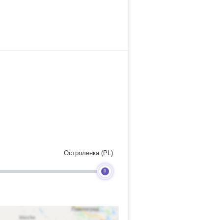
Остроленка (PL)
B