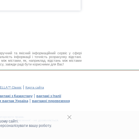
ручний та якісний інформаційний сервіс у сфері
ьність інформації і точність розрахунку відстані.
між містами, як, наприклад, відстань між містами
у, завжди раді бути корисними для Вас!
|
ELLA™ Classic
Карта сайта
|
антажі з Казахстану
вантажі з Італії
|
и вантаж Україна
вантажні перевезення
торского права.
тажні перевезення' - не дозволяється.
ому сайті.
персоналізувати вашу роботу.