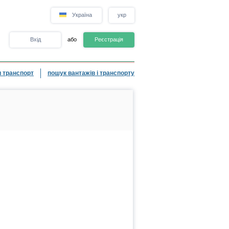
Україна
укр
Вхід
або
Реєстрація
 транспорт
пошук вантажів і транспорту