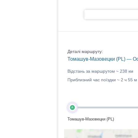
Деталі маршруту:
Томашув-Мазовецки (PL) — Ос
Відстань за маршрутом ~
238 км
Приблизний час поїздки ~
2 ч 55 м
A
Томашув-Мазовецки (PL)