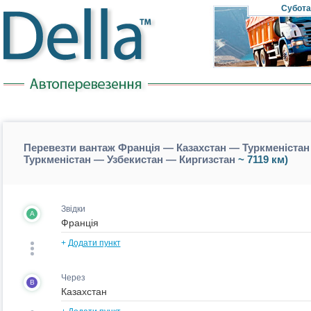
Субота
Перевезти вантаж Франція — Казахстан — Туркменістан
Туркменістан — Узбекистан — Киргизстан
~ 7119 км)
Звідки
A
+
Додати пункт
Через
B