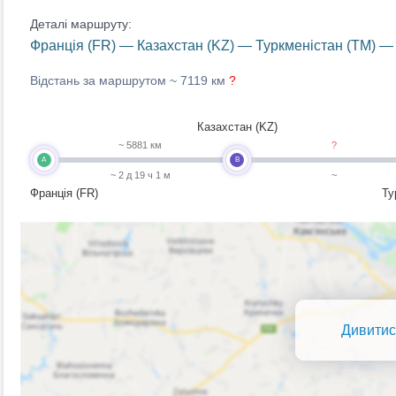
Деталі маршруту:
Франція (FR) — Казахстан (KZ) — Туркменістан (TM) — 
Відстань за маршрутом ~
7119 км
?
Казахстан (KZ)
~ 5881 км
?
A
B
~ 2 д 19 ч 1 м
~
Франція (FR)
Ту
Дивитис