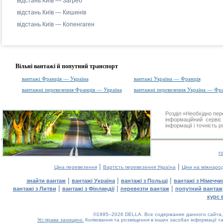
відстань Київ — Загреб
відстань Київ — Кишинів
відстань Київ — Копенгаген
Вільні вантажі й попутний транспорт
вантажі Франція — Україна
вантажі Україна — Франція
вантажні перевезення Франція — Україна
вантажні перевезення Україна — Фр
Розділ «Необхідно пе
інформаційний серві
інформації і точність 
г
|
|
Ціна перевезення
Вартість перевезення Україна
Ціни на міжнаро
|
|
|
знайти вантаж
вантажі Україна
вантажі з Польщі
вантажі з Німечч
|
|
|
вантажі з Литви
вантажі з Фінляндії
перевезти вантаж
попутний вантаж
курс 
©1995–2026 DELLA. Все содержание данного сайта, 
Усі права захищені.
Копіювання та розміщення в інших засобах інформації та