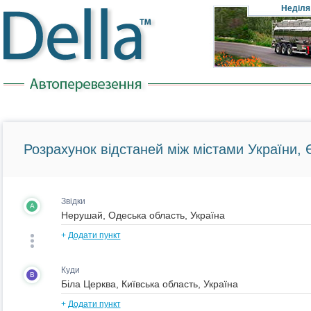
Неділя
Розрахунок відстаней між містами України, Є
Звідки
A
+
Додати пункт
Куди
B
+
Додати пункт