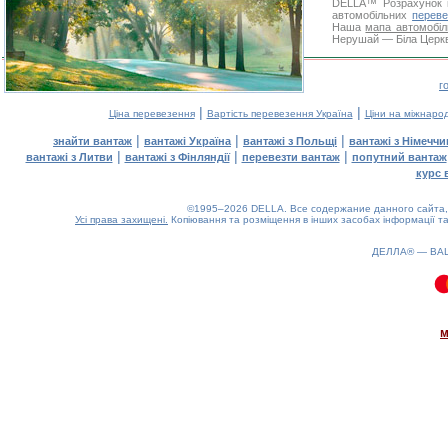
DELLA™
Розрахунок 
автомобільних
переве
Наша
мапа автомобіл
Нерушай — Біла Церква
г
|
|
Ціна перевезення
Вартість перевезення Україна
Ціни на міжнаро
|
|
|
знайти вантаж
вантажі Україна
вантажі з Польщі
вантажі з Німечч
|
|
|
вантажі з Литви
вантажі з Фінляндії
перевезти вантаж
попутний вантаж
курс 
©1995–2026 DELLA. Все содержание данного сайта, 
Усі права захищені.
Копіювання та розміщення в інших засобах інформації та
ДЕЛЛА® —
ВА
0.08(aws3)
090826-15:19:58
м