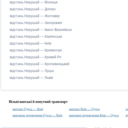
відстань Нерушай — Вінниця
відстань Нерушай — Дніпро
відстань Нерушай — Житомир
відстань Нерушай — Запоріжжя
відстань Нерушай — Івано-Франківськ
відстань Нерушай — Кам'янське
відстань Нерушай — Київ
відстань Нерушай — Кременчук
відстань Нерушай — Кривий Ріг
відстань Нерушай — Кропивницький
відстань Нерушай — Луцьк
відстань Нерушай — Львів
Вільні вантажі й попутний транспорт
вантажі Одеса — Київ
вантажі Київ — Одеса
п
вантажні перевезення Одеса — Київ
вантажні перевезення Київ — Одеса
в