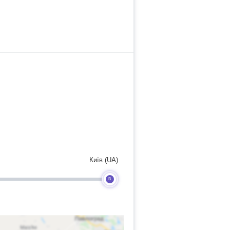
Київ (UA)
B