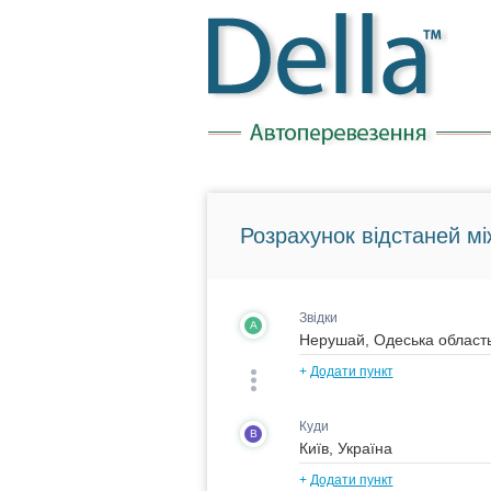
Розрахунок відстаней мі
Звідки
A
+
Додати пункт
Куди
B
+
Додати пункт