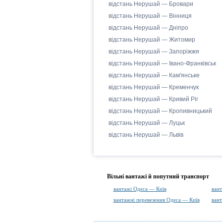
відстань Нерушай — Бровари
відстань Нерушай — Вінниця
відстань Нерушай — Дніпро
відстань Нерушай — Житомир
відстань Нерушай — Запоріжжя
відстань Нерушай — Івано-Франківськ
відстань Нерушай — Кам'янське
відстань Нерушай — Кременчук
відстань Нерушай — Кривий Ріг
відстань Нерушай — Кропивницький
відстань Нерушай — Луцьк
відстань Нерушай — Львів
Вільні вантажі й попутний транспорт
вантажі Одеса — Київ
вант
вантажні перевезення Одеса — Київ
вант