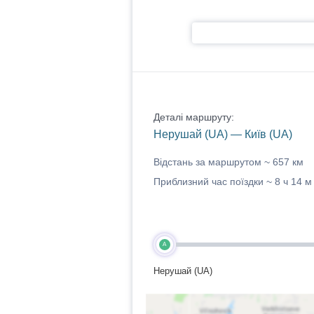
Деталі маршруту:
Нерушай (UA) — Київ (UA)
Відстань за маршрутом ~
657 км
Приблизний час поїздки ~
8 ч 14 м
A
Нерушай (UA)