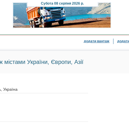
Субота
08 серпня 2026 р.
додати вантаж
додати
ж містами України, Європи, Азії