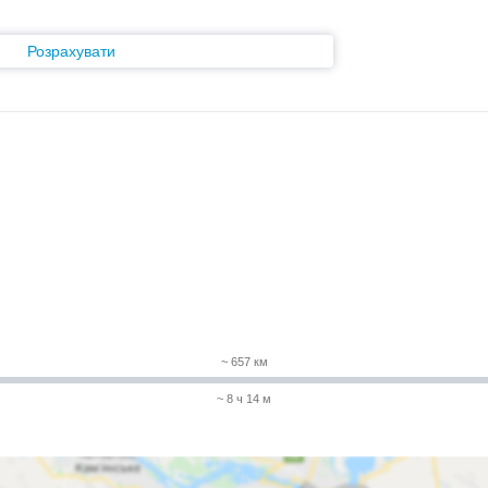
Розрахувати
~ 657 км
~ 8 ч 14 м