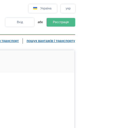
Україна
укр
Вхід
або
Реєстрація
 транспорт
пошук вантажів і транспорту